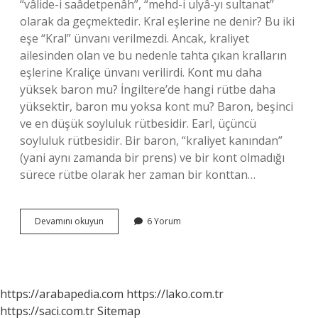
“vâlide-i saâdetpenâh”, “mehd-i ulyâ-yı sultanat”
olarak da geçmektedir. Kral eşlerine ne denir? Bu iki
eşe “Kral” ünvanı verilmezdi. Ancak, kraliyet
ailesinden olan ve bu nedenle tahta çıkan kralların
eşlerine Kraliçe ünvanı verilirdi. Kont mu daha
yüksek baron mu? İngiltere’de hangi rütbe daha
yüksektir, baron mu yoksa kont mu? Baron, beşinci
ve en düşük soyluluk rütbesidir. Earl, üçüncü
soyluluk rütbesidir. Bir baron, “kraliyet kanından”
(yani aynı zamanda bir prens) ve bir kont olmadığı
sürece rütbe olarak her zaman bir konttan…
Kralın
Devamını okuyun
6 Yorum
Annesine
Ne
Denir
https://arabapedia.com
https://lako.com.tr
https://saci.com.tr
Sitemap