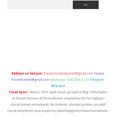
Arama
tps://ilbet.casino/
Reklam ve İletişim:
E-mail:
backlinkpaneli@gmail.com
Teams:
forumhizmeti@gmail.com
Whatsapp: 0262 606 0 726
Telegram:
@karabul
Yasal Uyarı:
Sitemiz, 5651 Sayılı Kanun gereğince Bilgi Teknolojileri
ve İletişim Kurumu (BTK) tarafından onaylanmış bir Yer Sağlayıcı
olarak hizmet vermektedir. Bu nedenle, sitedeki içerikleri proaktif
olarak denetleme veya araştırma yükümlülüğümüz bulunmamaktadır.