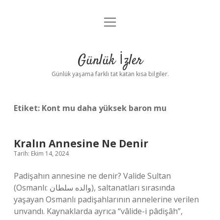
menüyü
Anasayfa
aç
Gizlilik Politikası
Günlük İzler
Yasal Uyarı
Günlük yaşama farklı tat katan kısa bilgiler.
Hakkımızda
Etiket:
Kont mu daha yüksek baron mu
Kralın Annesine Ne Denir
Tarih: Ekim 14, 2024
Padişahın annesine ne denir? Valide Sultan
(Osmanlı: والده سلطان), saltanatları sırasında
yaşayan Osmanlı padişahlarının annelerine verilen
unvandı. Kaynaklarda ayrıca “vâlide-i pâdişâh”,