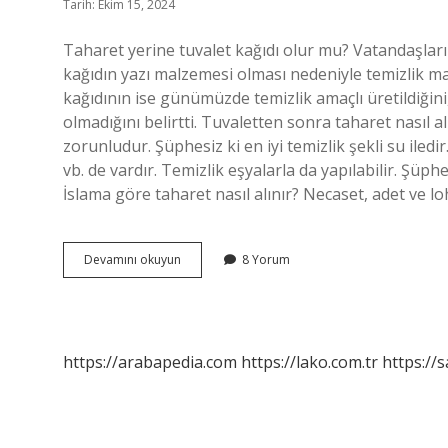
Tarih: Ekim 15, 2024
Taharet yerine tuvalet kağıdı olur mu? Vatandaşların 
kağıdın yazı malzemesi olması nedeniyle temizlik m
kağıdının ise günümüzde temizlik amaçlı üretildiğini
olmadığını belirtti. Tuvaletten sonra taharet nasıl a
zorunludur. Şüphesiz ki en iyi temizlik şekli su iledi
vb. de vardır. Temizlik eşyalarla da yapılabilir. Şüphe
İslama göre taharet nasıl alınır? Necaset, adet ve loh
Taharet
Devamını okuyun
8 Yorum
Peçeteyle
Alınır
Mı
https://arabapedia.com
https://lako.com.tr
https://s