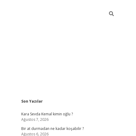
Sidebar
Son Yazılar
https://ilbet.ca
Kara Sevda Kemal kimin oğlu ?
Ağustos 7, 2026
Bir at durmadan ne kadar koşabilir ?
Ağustos 6, 2026