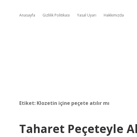
Anasayfa
Gizlilik Politikası
Yasal Uyarı
Hakkımızda
Etiket:
Klozetin içine peçete atılır mı
Taharet Peçeteyle Al