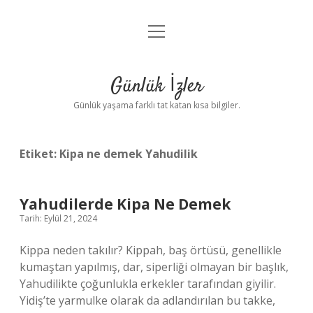
menüyü
Anasayfa
aç
Gizlilik Politikası
Günlük İzler
Yasal Uyarı
Günlük yaşama farklı tat katan kısa bilgiler.
Hakkımızda
Etiket:
Kipa ne demek Yahudilik
Yahudilerde Kipa Ne Demek
Tarih: Eylül 21, 2024
Kippa neden takılır? Kippah, baş örtüsü, genellikle
kumaştan yapılmış, dar, siperliği olmayan bir başlık,
Yahudilikte çoğunlukla erkekler tarafından giyilir.
Yidiş’te yarmulke olarak da adlandırılan bu takke,