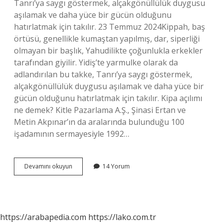
Tanrı’ya saygı göstermek, alçakgönüllülük duygusu
aşılamak ve daha yüce bir gücün olduğunu
hatırlatmak için takılır. 23 Temmuz 2024Kippah, baş
örtüsü, genellikle kumaştan yapılmış, dar, siperliği
olmayan bir başlık, Yahudilikte çoğunlukla erkekler
tarafından giyilir. Yidiş’te yarmulke olarak da
adlandırılan bu takke, Tanrı’ya saygı göstermek,
alçakgönüllülük duygusu aşılamak ve daha yüce bir
gücün olduğunu hatırlatmak için takılır. Kipa açılımı
ne demek? Kitle Pazarlama A.Ş., Şinasi Ertan ve
Metin Akpınar’ın da aralarında bulunduğu 100
işadamının sermayesiyle 1992…
Yahudilerde
Devamını okuyun
14 Yorum
Kipa
Ne
Demek
https://arabapedia.com
https://lako.com.tr