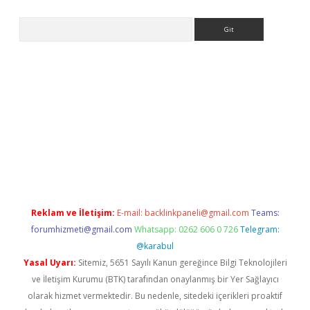
Arama
ps://ilbet.casino/
Reklam ve İletişim:
E-mail:
backlinkpaneli@gmail.com
Teams:
forumhizmeti@gmail.com
Whatsapp: 0262 606 0 726
Telegram:
@karabul
Yasal Uyarı:
Sitemiz, 5651 Sayılı Kanun gereğince Bilgi Teknolojileri
ve İletişim Kurumu (BTK) tarafından onaylanmış bir Yer Sağlayıcı
olarak hizmet vermektedir. Bu nedenle, sitedeki içerikleri proaktif