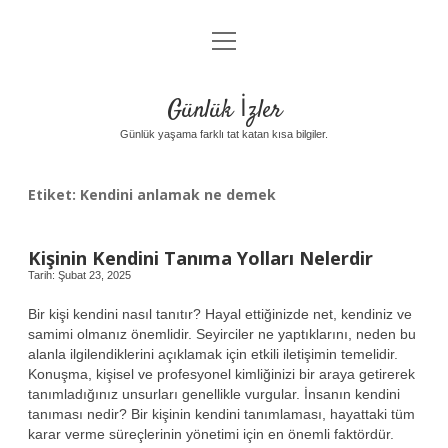
menüyü
Anasayfa
aç
Gizlilik Politikası
Günlük İzler
Yasal Uyarı
Günlük yaşama farklı tat katan kısa bilgiler.
Hakkımızda
Etiket:
Kendini anlamak ne demek
Kişinin Kendini Tanıma Yolları Nelerdir
Tarih: Şubat 23, 2025
Bir kişi kendini nasıl tanıtır? Hayal ettiğinizde net, kendiniz ve
samimi olmanız önemlidir. Seyirciler ne yaptıklarını, neden bu
alanla ilgilendiklerini açıklamak için etkili iletişimin temelidir.
Konuşma, kişisel ve profesyonel kimliğinizi bir araya getirerek
tanımladığınız unsurları genellikle vurgular. İnsanın kendini
tanıması nedir? Bir kişinin kendini tanımlaması, hayattaki tüm
karar verme süreçlerinin yönetimi için en önemli faktördür.