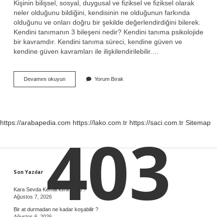
Kişinin bilişsel, sosyal, duygusal ve fiziksel ve fiziksel olarak
neler olduğunu bildiğini, kendisinin ne olduğunun farkında
olduğunu ve onları doğru bir şekilde değerlendirdiğini bilerek.
Kendini tanımanın 3 bileşeni nedir? Kendini tanıma psikolojide
bir kavramdır. Kendini tanıma süreci, kendine güven ve
kendine güven kavramları ile ilişkilendirilebilir.…
Kişinin
Devamını okuyun
Yorum Bırak
Kendini
Tanıma
Yolları
Nelerdir
https://arabapedia.com
https://lako.com.tr
https://saci.com.tr
Sitemap
403
Sidebar
Son Yazılar
Kara Sevda Kemal kimin oğlu ?
Ağustos 7, 2026
Bir at durmadan ne kadar koşabilir ?
Ağustos 6, 2026