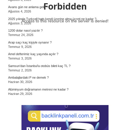
Forbidden
Avans gün ne anlama gelir ?
Ağustos 4, 2026
2025 yılında Turkcell hattı kendi üzerine alma ücreti ne kadar ?
Access to this resource on the server is denied!
Ağustos 3, 2026
1200 dolar nasıl yazılır ?
Temmuz 24, 2026
Arap saçı kaç kişiyle oynanır ?
Temmuz 9, 2026
Amel defterimiz kaç yaşında açılır ?
Temmuz 3, 2026
Samsun’dan İstanbul’a otobüs bileti kaç TL ?
Temmuz 2, 2026
Ambalajlardaki P ne demek ?
Haziran 30, 2026
Alüminyum doğramanın metresi ne kadar ?
Haziran 29, 2026