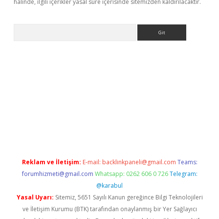
halinde, ilgili içerikler yasal süre içerisinde sitemizden kaldırılacaktır.
Arama
tps://ilbet.casino/
Reklam ve İletişim:
E-mail:
backlinkpaneli@gmail.com
Teams:
forumhizmeti@gmail.com
Whatsapp: 0262 606 0 726
Telegram:
@karabul
Yasal Uyarı:
Sitemiz, 5651 Sayılı Kanun gereğince Bilgi Teknolojileri
ve İletişim Kurumu (BTK) tarafından onaylanmış bir Yer Sağlayıcı