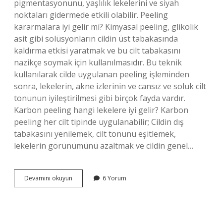
pigmentasyonunu, yaşlılık lekelerini ve siyah
noktaları gidermede etkili olabilir. Peeling
kararmalara iyi gelir mi? Kimyasal peeling, glikolik
asit gibi solüsyonların cildin üst tabakasında
kaldırma etkisi yaratmak ve bu cilt tabakasını
nazikçe soymak için kullanılmasıdır. Bu teknik
kullanılarak cilde uygulanan peeling işleminden
sonra, lekelerin, akne izlerinin ve cansız ve soluk cilt
tonunun iyileştirilmesi gibi birçok fayda vardır.
Karbon peeling hangi lekelere iyi gelir? Karbon
peeling her cilt tipinde uygulanabilir; Cildin dış
tabakasını yenilemek, cilt tonunu eşitlemek,
lekelerin görünümünü azaltmak ve cildin genel…
Karbon
Devamını okuyun
6 Yorum
Peeling
Kararmalara
Iyi
Gelir