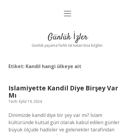
menüyü
Anasayfa
aç
Gizlilik Politikası
Günlük İzler
Yasal Uyarı
Günlük yaşama farklı tat katan kısa bilgiler.
Hakkımızda
Etiket:
Kandil hangi ülkeye ait
Islamiyette Kandil Diye Birşey Var
Mı
Tarih: Eylül 19, 2024
Dinimizde kandil diye bir şey var mı? İslam
kültüründe kutsal gün olarak kabul edilen günler
büyük ölçüde hadisler ve gelenekler tarafından