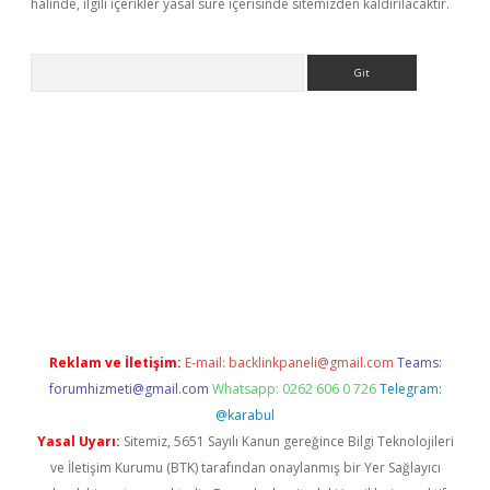
halinde, ilgili içerikler yasal süre içerisinde sitemizden kaldırılacaktır.
Arama
ps://ilbet.casino/
Reklam ve İletişim:
E-mail:
backlinkpaneli@gmail.com
Teams:
forumhizmeti@gmail.com
Whatsapp: 0262 606 0 726
Telegram:
@karabul
Yasal Uyarı:
Sitemiz, 5651 Sayılı Kanun gereğince Bilgi Teknolojileri
ve İletişim Kurumu (BTK) tarafından onaylanmış bir Yer Sağlayıcı