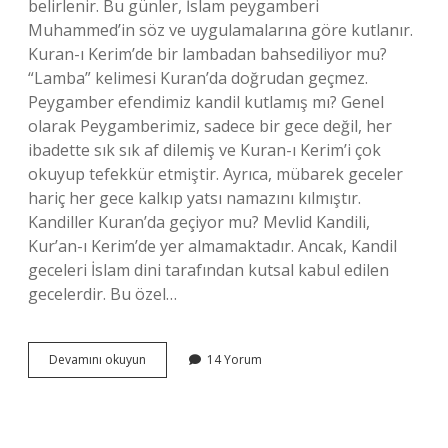
belirlenir. Bu günler, İslam peygamberi
Muhammed’in söz ve uygulamalarına göre kutlanır.
Kuran-ı Kerim’de bir lambadan bahsediliyor mu?
“Lamba” kelimesi Kuran’da doğrudan geçmez.
Peygamber efendimiz kandil kutlamış mı? Genel
olarak Peygamberimiz, sadece bir gece değil, her
ibadette sık sık af dilemiş ve Kuran-ı Kerim’i çok
okuyup tefekkür etmiştir. Ayrıca, mübarek geceler
hariç her gece kalkıp yatsı namazını kılmıştır.
Kandiller Kuran’da geçiyor mu? Mevlid Kandili,
Kur’an-ı Kerim’de yer almamaktadır. Ancak, Kandil
geceleri İslam dini tarafından kutsal kabul edilen
gecelerdir. Bu özel…
Islamiyette
Devamını okuyun
14 Yorum
Kandil
Diye
Birşey
Var