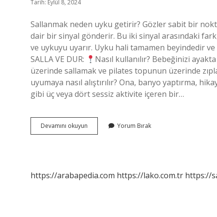
Tarih: Eylül 8, 2024
Sallanmak neden uyku getirir? Gözler sabit bir nok
dair bir sinyal gönderir. Bu iki sinyal arasındaki 
ve uykuyu uyarır. Uyku hali tamamen beyindedir ve vü
SALLA VE DUR:
Nasıl kullanılır? Bebeğinizi ayakt
üzerinde sallamak ve pilates topunun üzerinde zıpl
uyumaya nasıl alıştırılır? Ona, banyo yaptırma, hi
gibi üç veya dört sessiz aktivite içeren bir…
Sallayarak
Devamını okuyun
Yorum Bırak
Uyutmayı
Nasıl
Bıraktırılır
https://arabapedia.com
https://lako.com.tr
https://s