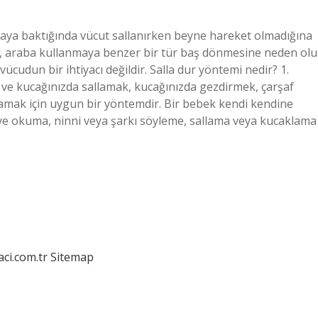
taya baktığında vücut sallanırken beyne hareket olmadığına
fark, araba kullanmaya benzer bir tür baş dönmesine neden olu
cudun bir ihtiyacı değildir. Salla dur yöntemi nedir? 1.
a ve kucağınızda sallamak, kucağınızda gezdirmek, çarşaf
amak için uygun bir yöntemdir. Bir bebek kendi kendine
kaye okuma, ninni veya şarkı söyleme, sallama veya kucaklama
aci.com.tr
Sitemap