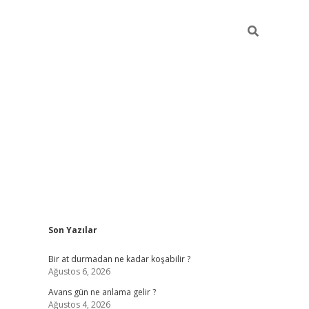
Sidebar
Son Yazılar
https://ilbet.casino/
Bir at durmadan ne kadar koşabilir ?
Ağustos 6, 2026
Avans gün ne anlama gelir ?
Ağustos 4, 2026