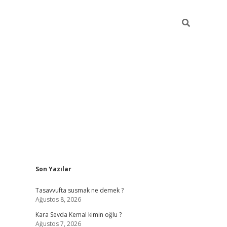
Sidebar
Son Yazılar
https://ilb
Tasavvufta susmak ne demek ?
Ağustos 8, 2026
Kara Sevda Kemal kimin oğlu ?
Ağustos 7, 2026