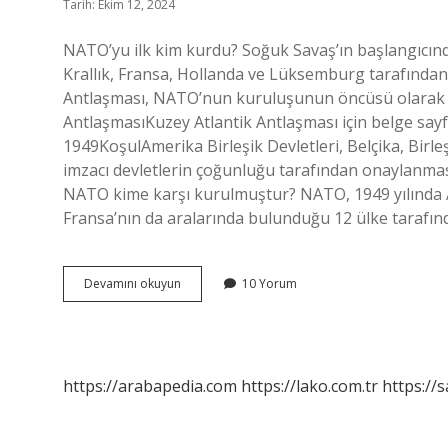
Tarih: Ekim 12, 2024
NATO’yu ilk kim kurdu? Soğuk Savaş’ın başlangıcında
Krallık, Fransa, Hollanda ve Lüksemburg tarafında
Antlaşması, NATO’nun kuruluşunun öncüsü olarak ka
AntlaşmasıKuzey Atlantik Antlaşması için belge sayf
1949KoşulAmerika Birleşik Devletleri, Belçika, Birl
imzacı devletlerin çoğunluğu tarafından onaylanma
NATO kime karşı kurulmuştur? NATO, 1949 yılında A
Fransa’nın da aralarında bulunduğu 12 ülke tarafında
Nato
Devamını okuyun
10 Yorum
Hangi
Devlet
Tarafından
Kuruldu
https://arabapedia.com
https://lako.com.tr
https://s