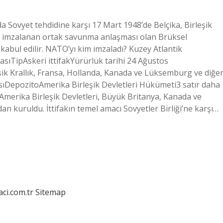
 Sovyet tehdidine karşı 17 Mart 1948’de Belçika, Birleşik
n imzalanan ortak savunma anlaşması olan Brüksel
bul edilir. NATO’yı kim imzaladı? Kuzey Atlantik
asıTipAskeri ittifakYürürlük tarihi 24 Ağustos
eşik Krallık, Fransa, Hollanda, Kanada ve Lüksemburg ve diğe
sıDepozitoAmerika Birleşik Devletleri Hükümeti3 satır daha
merika Birleşik Devletleri, Büyük Britanya, Kanada ve
n kuruldu. İttifakın temel amacı Sovyetler Birliği’ne karşı…
aci.com.tr
Sitemap