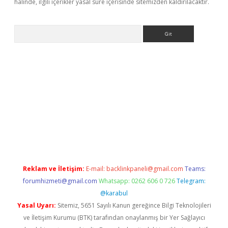
halinde, ilgili içerikler yasal süre içerisinde sitemizden kaldırılacaktır.
Arama
ps://ilbet.casino/
Reklam ve İletişim:
E-mail:
backlinkpaneli@gmail.com
Teams:
forumhizmeti@gmail.com
Whatsapp: 0262 606 0 726
Telegram:
@karabul
Yasal Uyarı:
Sitemiz, 5651 Sayılı Kanun gereğince Bilgi Teknolojileri
ve İletişim Kurumu (BTK) tarafından onaylanmış bir Yer Sağlayıcı