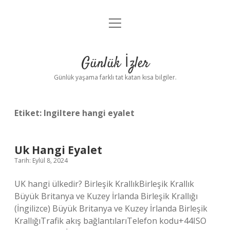
menüyü
Anasayfa
aç
Gizlilik Politikası
Günlük İzler
Yasal Uyarı
Günlük yaşama farklı tat katan kısa bilgiler.
Hakkımızda
Etiket:
Ingiltere hangi eyalet
Uk Hangi Eyalet
Tarih: Eylül 8, 2024
UK hangi ülkedir? Birleşik KrallıkBirleşik Krallık
Büyük Britanya ve Kuzey İrlanda Birleşik Krallığı
(İngilizce) Büyük Britanya ve Kuzey İrlanda Birleşik
KrallığıTrafik akış bağlantılarıTelefon kodu+44ISO