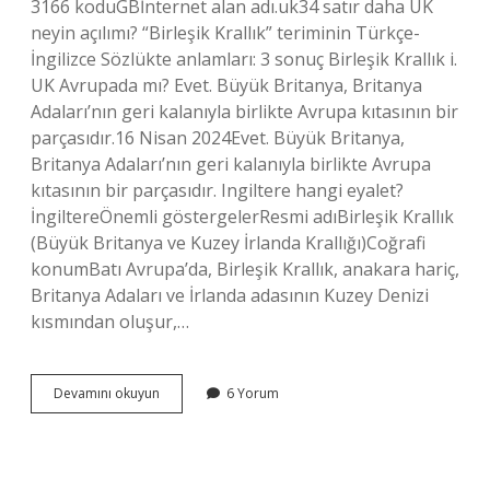
3166 koduGBİnternet alan adı.uk34 satır daha UK
neyin açılımı? “Birleşik Krallık” teriminin Türkçe-
İngilizce Sözlükte anlamları: 3 sonuç Birleşik Krallık i.
UK Avrupada mı? Evet. Büyük Britanya, Britanya
Adaları’nın geri kalanıyla birlikte Avrupa kıtasının bir
parçasıdır.16 Nisan 2024Evet. Büyük Britanya,
Britanya Adaları’nın geri kalanıyla birlikte Avrupa
kıtasının bir parçasıdır. Ingiltere hangi eyalet?
İngiltereÖnemli göstergelerResmi adıBirleşik Krallık
(Büyük Britanya ve Kuzey İrlanda Krallığı)Coğrafi
konumBatı Avrupa’da, Birleşik Krallık, anakara hariç,
Britanya Adaları ve İrlanda adasının Kuzey Denizi
kısmından oluşur,…
Uk
Devamını okuyun
6 Yorum
Hangi
Eyalet