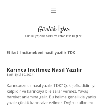
menüyü
Anasayfa
aç
Gizlilik Politikası
Günlük İzler
Yasal Uyarı
Günlük yaşama farklı tat katan kısa bilgiler.
Hakkımızda
Etiket:
Incitmebeni nasil yazilir TDK
Karınca Incitmez Nasıl Yazılır
Tarih: Eylül 10, 2024
Karıncaezmez nasıl yazılır TDK? Çok şefkatlidir, iyi
kalplidir ve karıncaya bile zarar vermez. Yavaş
hareket anlamına gelir. Bu kelime genellikle yanlış
yazılır çünkü karıncalar ezilmez. Doğru kullanımı