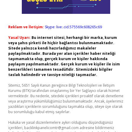
Reklam ve İletişim:
Skype: live:.cid.575569c608265c69
Yasal Uyarı:
Bu internet sitesi, herhangi bir marka, kurum
veya şahıs şirketi ile hiçbir bağlantısı bulunmamaktadır.
Sitede yalnızca kendi hazırladığımız makaleler
paylaşılmaktadır. Burada yer alan içerikler haber niteliği
taşımamakta olup, gerçek kurum ve kişiler hakkında
paylaşım yapılmamaktadır. Gerçek kurum ve kişiler ile isim
benzerlikleri tamamen tesadüfidir. Sitemizdeki bilgiler
taslak halindedir ve tavsiye niteliği taşımazlar.
Sitemiz, 5651 Sayılı Kanun gereğince Bilgi Teknolojileri ve İletişim
Kurumu (BTK) tarafından onaylanmış bir Yer Sağlayıcı olarak hizmet
vermektedir. Bu nedenle, sitedeki içerikleri proaktif olarak denetleme
veya araştırma yükümlülüğümüz bulunmamaktadır. Ancak, üyelerimiz
yazdıkları içeriklerin sorumluluğunu taşımakta olup, siteye üye olarak
bu sorumluluğu kabul etmiş sayılırlar.
Hukuka ve yasal düzenlemelere aykırı olduğunu düşündüğünüz
içerikleri,
backlinkpanelicomtr@gmail.com
adresine bildirmeniz