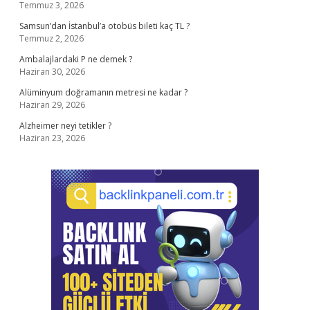
Temmuz 3, 2026
Samsun’dan İstanbul’a otobüs bileti kaç TL ?
Temmuz 2, 2026
Ambalajlardaki P ne demek ?
Haziran 30, 2026
Alüminyum doğramanın metresi ne kadar ?
Haziran 29, 2026
Alzheimer neyi tetikler ?
Haziran 23, 2026