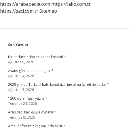
https://arabapedia.com
https://lako.com.tr
https://saci.com.tr
Sitemap
Sidebar
Son Yazılar
Bir at durmadan ne kadar koşabilir ?
Ağustos 6, 2026
Avans gün ne anlama gelir ?
Ağustos 4, 2026
2025 yılında Turkcell hattı kendi üzerine alma ücreti ne kadar ?
Ağustos 3, 2026
1200 dolar nasıl yazılır ?
Temmuz 24, 2026
Arap saçı kaç kişiyle oynanır ?
Temmuz 9, 2026
Amel defterimiz kaç yaşında açılır ?