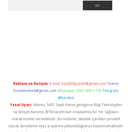
Arama
sino/
Reklam ve İletişim:
E-mail:
backlinkpaneli@gmail.com
Teams:
forumhizmeti@gmail.com
Whatsapp: 0262 606 0 726
Telegram:
@karabul
Yasal Uyarı:
Sitemiz, 5651 Sayılı Kanun gereğince Bilgi Teknolojileri
ve İletişim Kurumu (BTK) tarafından onaylanmış bir Yer Sağlayıcı
olarak hizmet vermektedir. Bu nedenle, sitedeki içerikleri proaktif
olarak denetleme veya araştırma yükümlülüğümüz bulunmamaktadır.