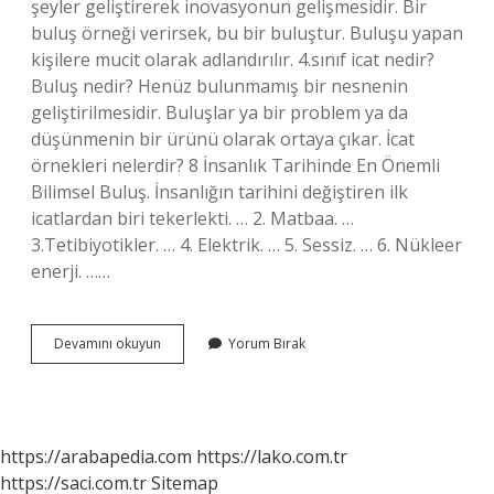
şeyler geliştirerek inovasyonun gelişmesidir. Bir
buluş örneği verirsek, bu bir buluştur. Buluşu yapan
kişilere mucit olarak adlandırılır. 4.sınıf icat nedir?
Buluş nedir? Henüz bulunmamış bir nesnenin
geliştirilmesidir. Buluşlar ya bir problem ya da
düşünmenin bir ürünü olarak ortaya çıkar. İcat
örnekleri nelerdir? 8 İnsanlık Tarihinde En Önemli
Bilimsel Buluş. İnsanlığın tarihini değiştiren ilk
icatlardan biri tekerlekti. … 2. Matbaa. …
3.Tetibiyotikler. … 4. Elektrik. … 5. Sessiz. … 6. Nükleer
enerji. ……
İCat
Devamını okuyun
Yorum Bırak
Niçin
Yapılır
https://arabapedia.com
https://lako.com.tr
https://saci.com.tr
Sitemap