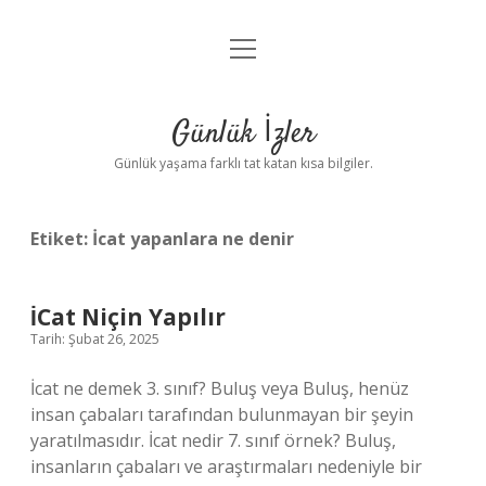
menüyü
Anasayfa
aç
Gizlilik Politikası
Günlük İzler
Yasal Uyarı
Günlük yaşama farklı tat katan kısa bilgiler.
Hakkımızda
Etiket:
İcat yapanlara ne denir
İCat Niçin Yapılır
Tarih: Şubat 26, 2025
İcat ne demek 3. sınıf? Buluş veya Buluş, henüz
insan çabaları tarafından bulunmayan bir şeyin
yaratılmasıdır. İcat nedir 7. sınıf örnek? Buluş,
insanların çabaları ve araştırmaları nedeniyle bir