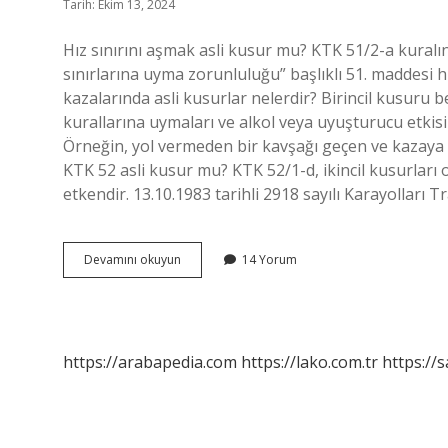
Tarih: Ekim 13, 2024
Hız sınırını aşmak asli kusur mu? KTK 51/2-a kuralın
sınırlarına uyma zorunluluğu” başlıklı 51. maddesi h
kazalarında asli kusurlar nelerdir? Birincil kusuru b
kurallarına uymaları ve alkol veya uyuşturucu etkisi 
Örneğin, yol vermeden bir kavşağı geçen ve kazaya n
KTK 52 asli kusur mu? KTK 52/1-d, ikincil kusurları
etkendir. 13.10.1983 tarihli 2918 sayılı Karayolları 
Hız
Devamını okuyun
14 Yorum
Limitini
Aşmak
Asli
Kusur
Mu
https://arabapedia.com
https://lako.com.tr
https://s