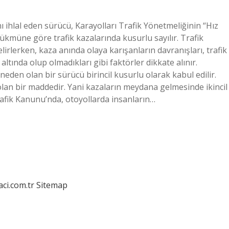
ı ihlal eden sürücü, Karayolları Trafik Yönetmeliğinin “Hız
ükmüne göre trafik kazalarında kusurlu sayılır. Trafik
elirlerken, kaza anında olaya karışanların davranışları, trafik
altında olup olmadıkları gibi faktörler dikkate alınır.
eden olan bir sürücü birincil kusurlu olarak kabul edilir.
 olan bir maddedir. Yani kazaların meydana gelmesinde ikincil
Trafik Kanunu’nda, otoyollarda insanların…
aci.com.tr
Sitemap