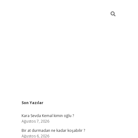
Sidebar
Son Yazılar
https://ilbe
Kara Sevda Kemal kimin oğlu ?
Ağustos 7, 2026
Bir at durmadan ne kadar koşabilir ?
Ağustos 6, 2026