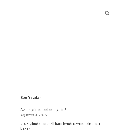
Sidebar
Son Yazılar
https://ilb
Avans gün ne anlama gelir ?
Ağustos 4, 2026
2025 yılında Turkcell hattı kendi üzerine alma ücreti ne
kadar ?