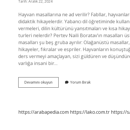
Tarih: Aralık 22, 2024
Hayvan masallarına ne ad verilir? Fabllar, hayvanl
didaktik hikayelerdir. Yabancı dil öğretiminde kullan
vermeleri, dilin kültürünü yansıtmaları ve kısa hika
turleri nelerdir? Pertev Naili Boratav’ın masalları 
masalları şu beş gruba ayrılır: Olağanüstü masallar,
hikayeler, fıkralar ve espriler. Hayvanların konuşt
ders vermeyi amaçlayan, sizi güldüren ve düşündüren 
varlığa insani bir…
Hayvan
Devamını okuyun
Yorum Bırak
Masallarına
Ne
Denir
https://arabapedia.com
https://lako.com.tr
https://s