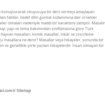
arı konuşturarak okuyucuya bir ders vermeyi amaçlayan
ılan fabllar, hedef dilin günlük kullanımına dair örnekler
yeler olmaları nedeniyle maddi bir karaktere sahiptir. Masalı
üslup, yapı ve tema bakımından sınıflamasına göre Türk
 hayvan masalları, komik masallar, inkâr ve zincirleme
uğu masallara ne denir? Masallar veya hikayeler, sonunda bir
ve genellikle şiirle yazılan hikayelerdir. İnsan olmayan bir
aci.com.tr
Sitemap