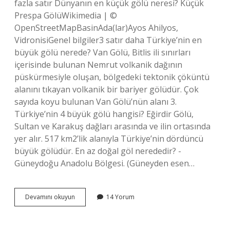
fazla satır Dünyanın en küçük gölü neresi? Küçük
Prespa GölüWikimedia | ©
OpenStreetMapBasinAda(lar)Ayos Ahilyos,
VidronisiGenel bilgiler3 satır daha Türkiye’nin en
büyük gölü nerede? Van Gölü, Bitlis ili sınırları
içerisinde bulunan Nemrut volkanik dağının
püskürmesiyle oluşan, bölgedeki tektonik çöküntü
alanını tıkayan volkanik bir bariyer gölüdür. Çok
sayıda koyu bulunan Van Gölü’nün alanı 3.
Türkiye’nin 4 büyük gölü hangisi? Eğirdir Gölü,
Sultan ve Karakuş dağları arasında ve ilin ortasında
yer alır. 517 km2’lik alanıyla Türkiye’nin dördüncü
büyük gölüdür. En az doğal göl nerededir? -
Güneydoğu Anadolu Bölgesi. (Güneyden esen…
Türkiyenin
Devamını okuyun
14 Yorum
En
Küçük
Gölü