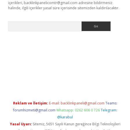
içerikleri,
backlinkpanelicomtr@gmail.com
adresine bildirmeniz
halinde, ilgili içerikler yasal süre içerisinde sitemizden kaldırılacaktır.
Arama
ps://ilbet.casino/
Reklam ve İletişim:
E-mail:
backlinkpaneli@gmail.com
Teams:
forumhizmeti@gmail.com
Whatsapp: 0262 606 0 726
Telegram:
@karabul
Yasal Uyarı:
Sitemiz, 5651 Sayılı Kanun gereğince Bilgi Teknolojileri