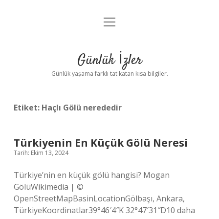
menüyü
Anasayfa
aç
Gizlilik Politikası
Günlük İzler
Yasal Uyarı
Günlük yaşama farklı tat katan kısa bilgiler.
Hakkımızda
Etiket:
Haçlı Gölü nerededir
Türkiyenin En Küçük Gölü Neresi
Tarih: Ekim 13, 2024
Türkiye’nin en küçük gölü hangisi? Mogan
GölüWikimedia | ©
OpenStreetMapBasinLocationGölbaşı, Ankara,
TürkiyeKoordinatlar39°46′4″K 32°47′31″D10 daha