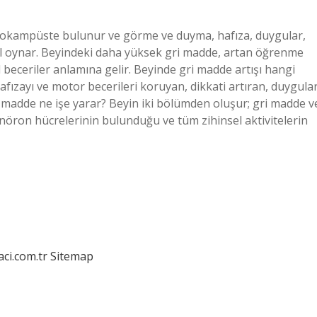
pokampüste bulunur ve görme ve duyma, hafıza, duygular,
rol oynar. Beyindeki daha yüksek gri madde, artan öğrenme
l beceriler anlamına gelir. Beyinde gri madde artışı hangi
hafızayı ve motor becerileri koruyan, dikkati artıran, duygular
ri madde ne işe yarar? Beyin iki bölümden oluşur; gri madde v
öron hücrelerinin bulunduğu ve tüm zihinsel aktivitelerin
aci.com.tr
Sitemap