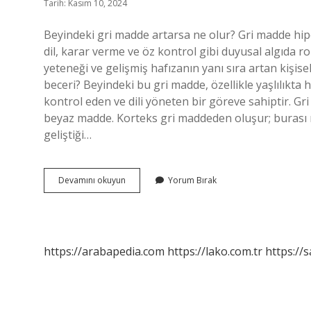
Tarih: Kasım 10, 2024
Beyindeki gri madde artarsa ne olur? Gri madde hi
dil, karar verme ve öz kontrol gibi duyusal algıda 
yeteneği ve gelişmiş hafızanın yanı sıra artan kişise
beceri? Beyindeki bu gri madde, özellikle yaşlılıkta 
kontrol eden ve dili yöneten bir göreve sahiptir. G
beyaz madde. Korteks gri maddeden oluşur; burası n
geliştiği…
Gri
Devamını okuyun
Yorum Bırak
Madde
Artarsa
Ne
Olur
https://arabapedia.com
https://lako.com.tr
https://s