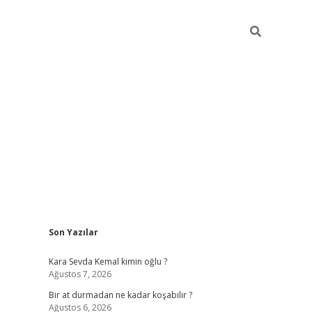
Sidebar
Son Yazılar
https://ilbe
Kara Sevda Kemal kimin oğlu ?
Ağustos 7, 2026
Bir at durmadan ne kadar koşabilir ?
Ağustos 6, 2026