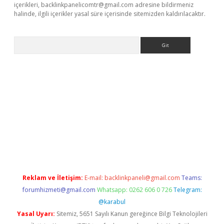
içerikleri,
backlinkpanelicomtr@gmail.com
adresine bildirmeniz
halinde, ilgili içerikler yasal süre içerisinde sitemizden kaldırılacaktır.
Arama
https://ilbet.casino/
Reklam ve İletişim:
E-mail:
backlinkpaneli@gmail.com
Teams:
forumhizmeti@gmail.com
Whatsapp: 0262 606 0 726
Telegram:
@karabul
Yasal Uyarı:
Sitemiz, 5651 Sayılı Kanun gereğince Bilgi Teknolojileri