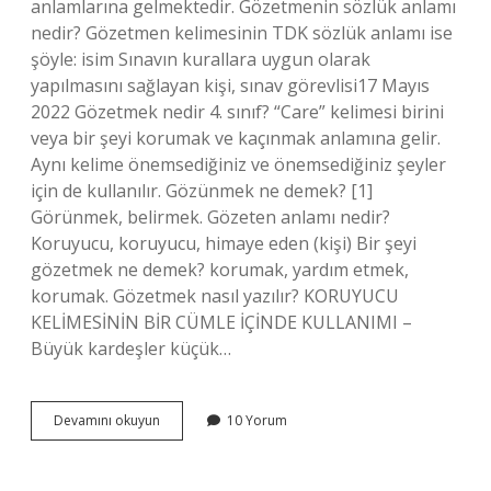
anlamlarına gelmektedir. Gözetmenin sözlük anlamı
nedir? Gözetmen kelimesinin TDK sözlük anlamı ise
şöyle: isim Sınavın kurallara uygun olarak
yapılmasını sağlayan kişi, sınav görevlisi17 Mayıs
2022 Gözetmek nedir 4. sınıf? “Care” kelimesi birini
veya bir şeyi korumak ve kaçınmak anlamına gelir.
Aynı kelime önemsediğiniz ve önemsediğiniz şeyler
için de kullanılır. Gözünmek ne demek? [1]
Görünmek, belirmek. Gözeten anlamı nedir?
Koruyucu, koruyucu, himaye eden (kişi) Bir şeyi
gözetmek ne demek? korumak, yardım etmek,
korumak. Gözetmek nasıl yazılır? KORUYUCU
KELİMESİNİN BİR CÜMLE İÇİNDE KULLANIMI –
Büyük kardeşler küçük…
Göz
Devamını okuyun
10 Yorum
Etmenin
Sözlük
Anlamı