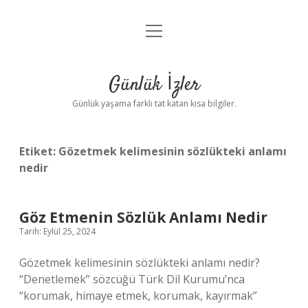
menüyü
Anasayfa
aç
Gizlilik Politikası
Günlük İzler
Yasal Uyarı
Günlük yaşama farklı tat katan kısa bilgiler.
Hakkımızda
Etiket:
Gözetmek kelimesinin sözlükteki anlamı
nedir
Göz Etmenin Sözlük Anlamı Nedir
Tarih: Eylül 25, 2024
Gözetmek kelimesinin sözlükteki anlamı nedir?
“Denetlemek” sözcüğü Türk Dil Kurumu’nca
“korumak, himaye etmek, korumak, kayırmak”