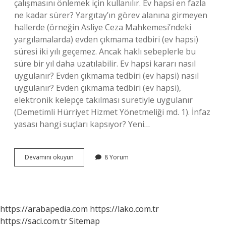
çalışmasını önlemek için kullanılır. Ev hapsi en fazla
ne kadar sürer? Yargıtay’ın görev alanına girmeyen
hallerde (örneğin Asliye Ceza Mahkemesi’ndeki
yargılamalarda) evden çıkmama tedbiri (ev hapsi)
süresi iki yılı geçemez. Ancak haklı sebeplerle bu
süre bir yıl daha uzatılabilir. Ev hapsi kararı nasıl
uygulanır? Evden çıkmama tedbiri (ev hapsi) nasıl
uygulanır? Evden çıkmama tedbiri (ev hapsi),
elektronik kelepçe takılması suretiyle uygulanır
(Demetimli Hürriyet Hizmet Yönetmeliği md. 1). İnfaz
yasası hangi suçları kapsıyor? Yeni…
Ev
Devamını okuyun
8 Yorum
Hapsi
Verilen
Suçlar
Nelerdir
https://arabapedia.com
https://lako.com.tr
https://saci.com.tr
Sitemap