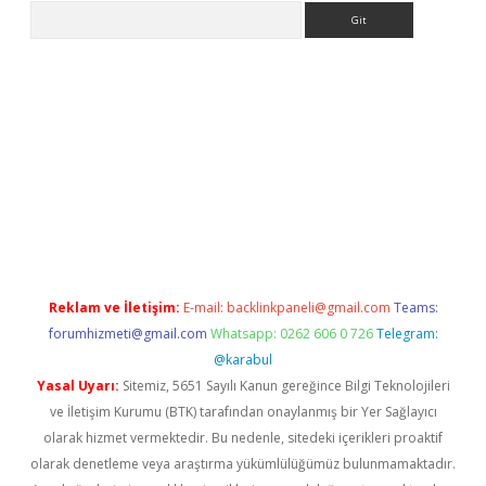
Arama
o/
Reklam ve İletişim:
E-mail:
backlinkpaneli@gmail.com
Teams:
forumhizmeti@gmail.com
Whatsapp: 0262 606 0 726
Telegram:
@karabul
Yasal Uyarı:
Sitemiz, 5651 Sayılı Kanun gereğince Bilgi Teknolojileri
ve İletişim Kurumu (BTK) tarafından onaylanmış bir Yer Sağlayıcı
olarak hizmet vermektedir. Bu nedenle, sitedeki içerikleri proaktif
olarak denetleme veya araştırma yükümlülüğümüz bulunmamaktadır.