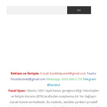
Arama
ps://ilbet.casino/
Reklam ve İletişim:
E-mail:
backlinkpaneli@gmail.com
Teams:
forumhizmeti@gmail.com
Whatsapp: 0262 606 0 726
Telegram:
@karabul
Yasal Uyarı:
Sitemiz, 5651 Sayılı Kanun gereğince Bilgi Teknolojileri
ve İletişim Kurumu (BTK) tarafından onaylanmış bir Yer Sağlayıcı
olarak hizmet vermektedir. Bu nedenle, sitedeki içerikleri proaktif