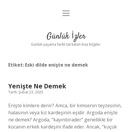
menüyü
Anasayfa
aç
Gizlilik Politikası
Günlük İzler
Yasal Uyarı
Günlük yaşama farklı tat katan kısa bilgiler.
Hakkımızda
Etiket:
Eski dilde enişte ne demek
Yenişte Ne Demek
Tarih: Şubat 23, 2025
Enişte kimlere denir? Amca, bir kimsenin teyzesinin,
halasının veya kız kardeşinin eşidir. Argoda enişte
ne demek? Argoda, “kayınbirader” genellikle bir
kocanın erkek kardeşini ifade eder. Ancak, “küçük