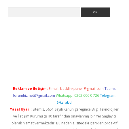
Arama
ttps://ilbet.casino/
Reklam ve İletişim:
E-mail:
backlinkpaneli@gmail.com
Teams:
forumhizmeti@gmail.com
Whatsapp: 0262 606 0 726
Telegram:
@karabul
Yasal Uyarı:
Sitemiz, 5651 Sayılı Kanun gereğince Bilgi Teknolojileri
ve İletişim Kurumu (BTK) tarafından onaylanmış bir Yer Sağlayıcı
olarak hizmet vermektedir. Bu nedenle, sitedeki içerikleri proaktif