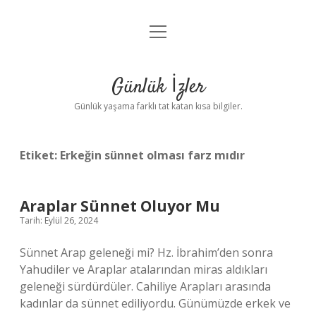
menüyü
Anasayfa
aç
Gizlilik Politikası
Günlük İzler
Yasal Uyarı
Günlük yaşama farklı tat katan kısa bilgiler.
Hakkımızda
Etiket:
Erkeğin sünnet olması farz mıdır
Araplar Sünnet Oluyor Mu
Tarih: Eylül 26, 2024
Sünnet Arap geleneği mi? Hz. İbrahim’den sonra
Yahudiler ve Araplar atalarından miras aldıkları
geleneği sürdürdüler. Cahiliye Arapları arasında
kadınlar da sünnet ediliyordu. Günümüzde erkek ve