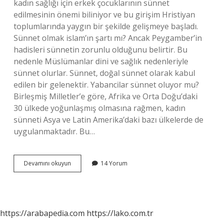
kadın sağlığı için erkek çocuklarının sünnet
edilmesinin önemi biliniyor ve bu girişim Hristiyan
toplumlarında yaygın bir şekilde gelişmeye başladı.
Sünnet olmak islam’ın şartı mı? Ancak Peygamber’in
hadisleri sünnetin zorunlu olduğunu belirtir. Bu
nedenle Müslümanlar dini ve sağlık nedenleriyle
sünnet olurlar. Sünnet, doğal sünnet olarak kabul
edilen bir gelenektir. Yabancilar sünnet oluyor mu?
Birleşmiş Milletler’e göre, Afrika ve Orta Doğu’daki
30 ülkede yoğunlaşmış olmasına rağmen, kadın
sünneti Asya ve Latin Amerika’daki bazı ülkelerde de
uygulanmaktadır. Bu…
Araplar
Devamını okuyun
14 Yorum
Sünnet
Oluyor
Mu
https://arabapedia.com
https://lako.com.tr