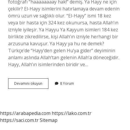
fotoğrafı “haaaaaaaay hak!” demiş. Ya Hayy ne için
çekilir? El-Hayy isimlerini hatırlamaya devam edenin
ömrü uzun ve sağlıklı olur. “El-Hayy” ismi 18 kez
veya bir hasta için 324 kez okunursa, hasta Allah’ın
izniyle iyileşir. Ya Hayyu Ya Kayyum isimleri 184 kez
birlikte zikredilirse, kişi Allah’ın izniyle herhangi bir
arzusuna kavuşur. Ya Hayy ya hu ne demek?
Türkçe’de “Hayy’den gelen Hu’ya gider” deyiminin
anlamı aslında Allah’tan gelenin Allah’a döneceğidir.
Hayy, Allah’ın isimlerinden biridir ve…
Ya
Devamını okuyun
8 Yorum
Hayy
Ya
Hak
Ne
Demek
https://arabapedia.com
https://lako.com.tr
https://saci.com.tr
Sitemap