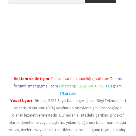
ps://ilbet.casino/
Reklam ve İletişim:
E-mail:
backlinkpaneli@gmail.com
Teams:
forumhizmeti@gmail.com
Whatsapp: 0262 606 0 726
Telegram:
@karabul
Yasal Uyarı:
Sitemiz, 5651 Sayılı Kanun gereğince Bilgi Teknolojileri
ve İletişim Kurumu (BTK) tarafından onaylanmış bir Yer Sağlayıcı
olarak hizmet vermektedir. Bu nedenle, sitedeki içerikleri proaktif
olarak denetleme veya araştırma yükümlülüğümüz bulunmamaktadır.
Ancak, üyelerimiz yazdıkları içeriklerin sorumluluğunu taşımakta olup,