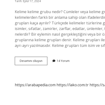
Tarih: Eylül 17, 2024
Kelime kelime grubu nedir? Cümleler veya kelime grup
kelimelerden farklı bir anlama sahip olan ifadelerd
grupları kaça ayrılır? Türkçede kelimeler türlerine 
isimler, sıfatlar, zamirler, zarflar, edatlar, ünlemler
nelerdir? Bir eylemin nasıl gerçekleştiğini veya bir
gruplarına kelime grupları denir. Kelime grupları ile
ayrı ayrı yazılmasıdır. Kelime grupları tüm isim ve sı
Kelime
Devamını okuyun
14 Yorum
Grupları
Nelerdir
https://arabapedia.com
https://lako.com.tr
https://s