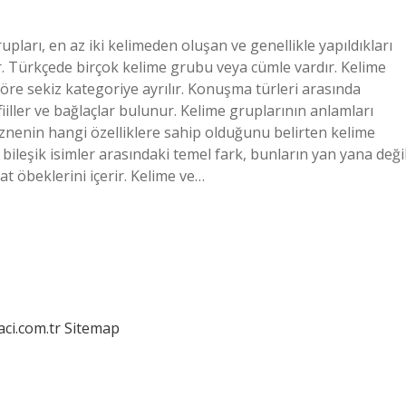
ları, en az iki kelimeden oluşan ve genellikle yapıldıkları
ir. Türkçede birçok kelime grubu veya cümle vardır. Kelime
göre sekiz kategoriye ayrılır. Konuşma türleri arasında
, fiiller ve bağlaçlar bulunur. Kelime gruplarının anlamları
 öznenin hangi özelliklere sahip olduğunu belirten kelime
 bileşik isimler arasındaki temel fark, bunların yan yana deği
fat öbeklerini içerir. Kelime ve…
aci.com.tr
Sitemap