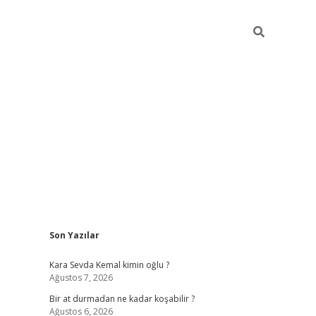
Sidebar
Son Yazılar
https://ilbe
Kara Sevda Kemal kimin oğlu ?
Ağustos 7, 2026
Bir at durmadan ne kadar koşabilir ?
Ağustos 6, 2026