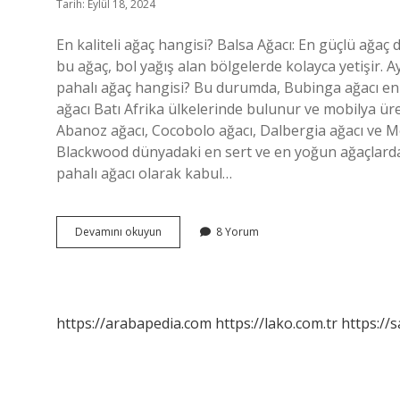
Tarih: Eylül 18, 2024
En kaliteli ağaç hangisi? Balsa Ağacı: En güçlü ağaç
bu ağaç, bol yağış alan bölgelerde kolayca yetişir. Ay
pahalı ağaç hangisi? Bu durumda, Bubinga ağacı en 
ağacı Batı Afrika ülkelerinde bulunur ve mobilya üre
Abanoz ağacı, Cocobolo ağacı, Dalbergia ağacı ve Me
Blackwood dünyadaki en sert ve en yoğun ağaçlardan b
pahalı ağacı olarak kabul…
En
Devamını okuyun
8 Yorum
Kaliteli
Ağaç
Nedir
https://arabapedia.com
https://lako.com.tr
https://s