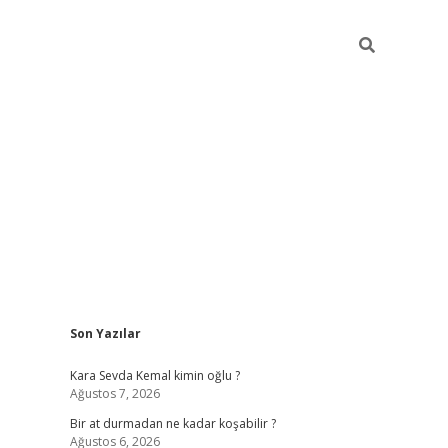
Sidebar
Son Yazılar
https://ilbe
Kara Sevda Kemal kimin oğlu ?
Ağustos 7, 2026
Bir at durmadan ne kadar koşabilir ?
Ağustos 6, 2026