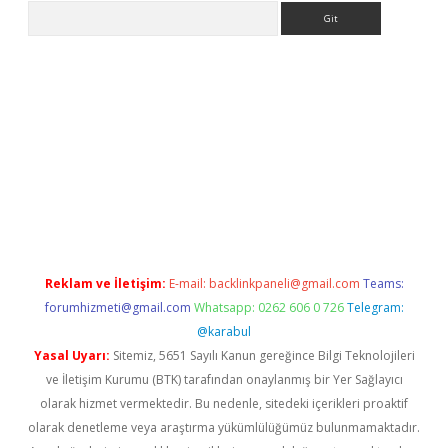
Arama
ps://ilbet.casino/
Reklam ve İletişim:
E-mail:
backlinkpaneli@gmail.com
Teams:
forumhizmeti@gmail.com
Whatsapp: 0262 606 0 726
Telegram:
@karabul
Yasal Uyarı:
Sitemiz, 5651 Sayılı Kanun gereğince Bilgi Teknolojileri
ve İletişim Kurumu (BTK) tarafından onaylanmış bir Yer Sağlayıcı
olarak hizmet vermektedir. Bu nedenle, sitedeki içerikleri proaktif
olarak denetleme veya araştırma yükümlülüğümüz bulunmamaktadır.