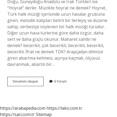
Doğu, Güneydoğu Anadolu ve Irak Türkleri ise
“Hoyrat” derler. Müzikte hoyrat ne demek? Hoyrat,
Türk halk müziği içerisinde uzun havalar grubuna
giren, melodik kalıpları belirli bir ilerleyiş ve düzene
sahip, serbestçe söylenen bir halk müziği türüdür.
Diğer uzun hava türlerine göre daha özgür, daha
sert ve daha güçlü okunur. Maharet sahibi ne
demek? becerikli, çok becerikli, becerikli, becerikli,
becerikli. İfrat ne demek TDK? Arapçadan dilimize
giren abartma kelimesi, aşırıya kaçmak, ölçüsüz
davranmak, abartılı bir…
Hoyrat
Devamını okuyun
6 Yorum
Ne
Demek
Tdk
https://arabapedia.com
https://lako.com.tr
https://saci.com.tr
Sitemap