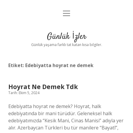
menüyü
Anasayfa
aç
Gizlilik Politikası
Günlük İzler
Yasal Uyarı
Günlük yaşama farklı tat katan kısa bilgiler.
Hakkımızda
Etiket:
Edebiyatta hoyrat ne demek
Hoyrat Ne Demek Tdk
Tarih: Ekim 5, 2024
Edebiyatta hoyrat ne demek? Hoyrat, halk
edebiyatında bir mani türüdür. Geleneksel halk
edebiyatımızda “Kesik Mani, Cinas Manisi” adıyla yer
alır. Azerbaycan Türkleri bu tür manilere “Bayatî”,