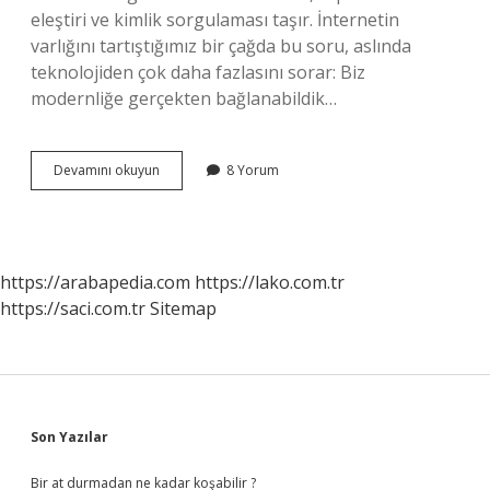
eleştiri ve kimlik sorgulaması taşır. İnternetin
varlığını tartıştığımız bir çağda bu soru, aslında
teknolojiden çok daha fazlasını sorar: Biz
modernliğe gerçekten bağlanabildik…
Türkiye’de
Devamını okuyun
8 Yorum
internet
ne
zaman
gelecek
?
https://arabapedia.com
https://lako.com.tr
https://saci.com.tr
Sitemap
Sidebar
Son Yazılar
Bir at durmadan ne kadar koşabilir ?