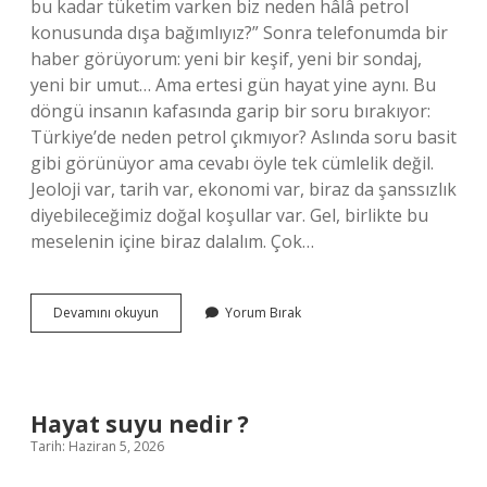
bu kadar tüketim varken biz neden hâlâ petrol
konusunda dışa bağımlıyız?” Sonra telefonumda bir
haber görüyorum: yeni bir keşif, yeni bir sondaj,
yeni bir umut… Ama ertesi gün hayat yine aynı. Bu
döngü insanın kafasında garip bir soru bırakıyor:
Türkiye’de neden petrol çıkmıyor? Aslında soru basit
gibi görünüyor ama cevabı öyle tek cümlelik değil.
Jeoloji var, tarih var, ekonomi var, biraz da şanssızlık
diyebileceğimiz doğal koşullar var. Gel, birlikte bu
meselenin içine biraz dalalım. Çok…
Türkiye’de
Devamını okuyun
Yorum Bırak
neden
petrol
çıkmıyor
?
Hayat suyu nedir ?
Tarih: Haziran 5, 2026