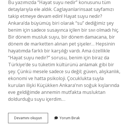
Bu yazımızda “Hayat suyu nedir” konusunu tüm
detaylarıyla ele aldık. Caglayanlarinsaat sayfamızı
takip etmeye devam edin! Hayat suyu nedir?
Ankara’da büyümüş biri olarak “su” dediğimiz şey
benim için sadece susayınca içilen bir sıvı olmadı hiç.
Bir dönem musluk suyu, bir dönem damacana, bir
dönem de marketten alınan pet şişeler… Hepsinin
hayatımda farklı bir karşılığı vardı. Ama özellikle
“Hayat suyu nedir?” sorusu, benim için biraz da
Türkiye’de su tüketim kültürünü anlamak gibi bir
şey. Çünkü mesele sadece su değil; güven, alışkanlık,
ekonomi ve hatta psikoloji. Çocuklukta suyla
kurulan ilişki Küçükken Ankara’nın soğuk kışlarında
eve geldiğimde annemin mutfakta musluktan
doldurduğu suyu içerdim.…
Hayat
Devamını okuyun
Yorum Bırak
suyu
nedir