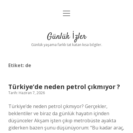
menüyü
Anasayfa
aç
Gizlilik Politikası
Günlük İzler
Yasal Uyarı
Günlük yaşama farklı tat katan kısa bilgiler.
Hakkımızda
Etiket:
de
Türkiye’de neden petrol çıkmıyor ?
Tarih: Haziran 7, 2026
Türkiye’de neden petrol çıkmıyor? Gerçekler,
beklentiler ve biraz da günlük hayatın içinden
düşünceler Akşam işten çıkıp metrobüste ayakta
giderken bazen şunu düşünüyorum: “Bu kadar araç,