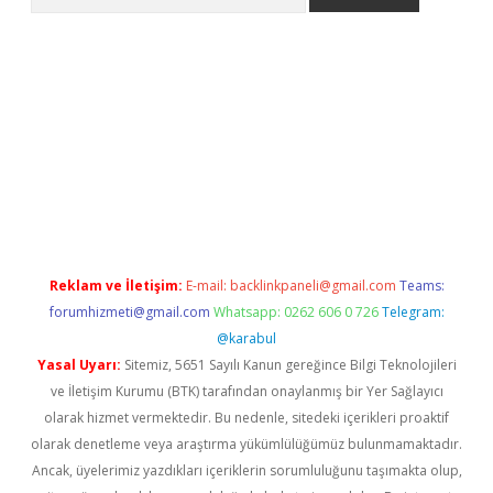
ps://ilbet.casino/
Reklam ve İletişim:
E-mail:
backlinkpaneli@gmail.com
Teams:
forumhizmeti@gmail.com
Whatsapp: 0262 606 0 726
Telegram:
@karabul
Yasal Uyarı:
Sitemiz, 5651 Sayılı Kanun gereğince Bilgi Teknolojileri
ve İletişim Kurumu (BTK) tarafından onaylanmış bir Yer Sağlayıcı
olarak hizmet vermektedir. Bu nedenle, sitedeki içerikleri proaktif
olarak denetleme veya araştırma yükümlülüğümüz bulunmamaktadır.
Ancak, üyelerimiz yazdıkları içeriklerin sorumluluğunu taşımakta olup,