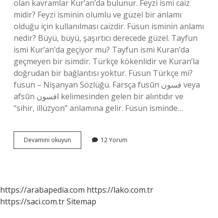
olan kavramlar Kur’an’da bulunur. Feyzi ismi caiz
midir? Feyzi isminin olumlu ve güzel bir anlamı
olduğu için kullanılması caizdir. Füsun isminin anlamı
nedir? Büyü, büyü, şaşırtıcı derecede güzel. Tayfun
ismi Kur’an’da geçiyor mu? Tayfun ismi Kuran’da
geçmeyen bir isimdir. Türkçe kökenlidir ve Kuran’la
doğrudan bir bağlantısı yoktur. Füsun Türkçe mi?
fusun – Nişanyan Sözlüğü. Farsça fusūn فسون veya
afsūn افسون kelimesinden gelen bir alıntıdır ve
“sihir, illüzyon” anlamına gelir. Füsun isminde…
Fisun
Devamını okuyun
12 Yorum
Kuranda
Geçiyor
Mu
https://arabapedia.com
https://lako.com.tr
https://saci.com.tr
Sitemap