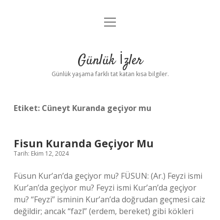
menüyü
Anasayfa
aç
Gizlilik Politikası
Günlük İzler
Yasal Uyarı
Günlük yaşama farklı tat katan kısa bilgiler.
Hakkımızda
Etiket:
Cüneyt Kuranda geçiyor mu
Fisun Kuranda Geçiyor Mu
Tarih: Ekim 12, 2024
Füsun Kur’an’da geçiyor mu? FÜSUN: (Ar.) Feyzi ismi
Kur’an’da geçiyor mu? Feyzi ismi Kur’an’da geçiyor
mu? “Feyzi” isminin Kur’an’da doğrudan geçmesi caiz
değildir; ancak “fazl” (erdem, bereket) gibi kökleri