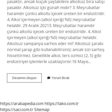
yasaktır, ancak küçük yaştakilere alkolsüz bira satışı
yasaldır. Alkolsüz içki günah mıdır? 3. Meşrubatlar
haramdır çünkü alkollü içecek üreten bir endüstridir.
4. Alkol içermeyen (alkol içeriği %0) meşrubatlar
helaldir. 29 Aralık 20213. Meşrubatlar haramdır
çünkü alkollü içecek üreten bir endüstridir. 4. Alkol
içermeyen (alkol içeriği %0) meşrubatlar helaldir.
Alkolsuz sampanya sarhos eder mi? Alkolsüz şarabı
normal şarap gibi kullanabilirsiniz; ancak sizi sarhoş
hissettirmez. Genellikle alkol, ters ozmoz (2, 5) gibi
endüstriyel işlemlerle uzaklaştırılır.16 Mayıs…
Alkolsüz
Devamını okuyun
Yorum Bırak
Içki
Sarhoş
Eder
Mi
https://arabapedia.com
https://lako.com.tr
https://saci.com.tr
Sitemap