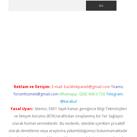
Arama
ps://ilbet.casino/
Reklam ve İletişim:
E-mail:
backlinkpaneli@gmail.com
Teams:
forumhizmeti@gmail.com
Whatsapp: 0262 606 0 726
Telegram:
@karabul
Yasal Uyarı:
Sitemiz, 5651 Sayılı Kanun gereğince Bilgi Teknolojileri
ve İletişim Kurumu (BTK) tarafından onaylanmış bir Yer Sağlayıcı
olarak hizmet vermektedir. Bu nedenle, sitedeki içerikleri proaktif
olarak denetleme veya araştırma yükümlülüğümüz bulunmamaktadır.