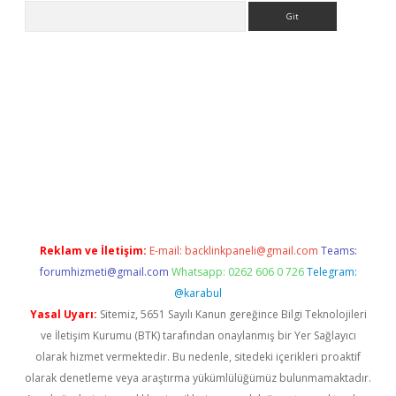
Arama
ps://ilbet.casino/
Reklam ve İletişim:
E-mail:
backlinkpaneli@gmail.com
Teams:
forumhizmeti@gmail.com
Whatsapp: 0262 606 0 726
Telegram:
@karabul
Yasal Uyarı:
Sitemiz, 5651 Sayılı Kanun gereğince Bilgi Teknolojileri
ve İletişim Kurumu (BTK) tarafından onaylanmış bir Yer Sağlayıcı
olarak hizmet vermektedir. Bu nedenle, sitedeki içerikleri proaktif
olarak denetleme veya araştırma yükümlülüğümüz bulunmamaktadır.