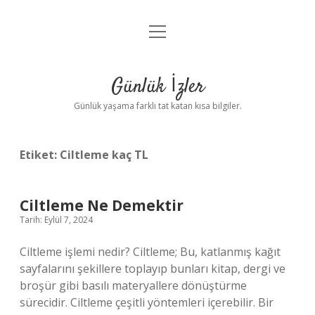
menüyü
Anasayfa
aç
Gizlilik Politikası
Günlük İzler
Yasal Uyarı
Günlük yaşama farklı tat katan kısa bilgiler.
Hakkımızda
Etiket:
Ciltleme kaç TL
Ciltleme Ne Demektir
Tarih: Eylül 7, 2024
Ciltleme işlemi nedir? Ciltleme; Bu, katlanmış kağıt
sayfalarını şekillere toplayıp bunları kitap, dergi ve
broşür gibi basılı materyallere dönüştürme
sürecidir. Ciltleme çeşitli yöntemleri içerebilir. Bir