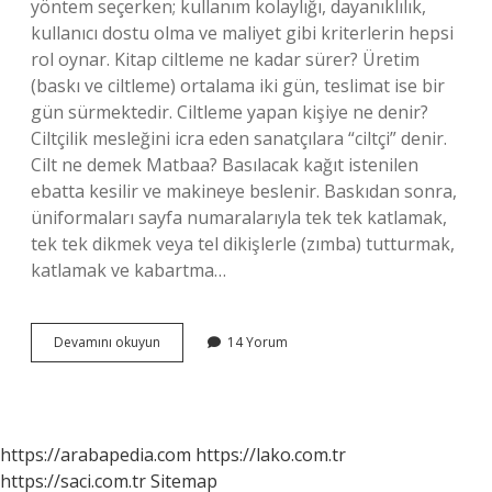
yöntem seçerken; kullanım kolaylığı, dayanıklılık,
kullanıcı dostu olma ve maliyet gibi kriterlerin hepsi
rol oynar. Kitap ciltleme ne kadar sürer? Üretim
(baskı ve ciltleme) ortalama iki gün, teslimat ise bir
gün sürmektedir. Ciltleme yapan kişiye ne denir?
Ciltçilik mesleğini icra eden sanatçılara “ciltçi” denir.
Cilt ne demek Matbaa? Basılacak kağıt istenilen
ebatta kesilir ve makineye beslenir. Baskıdan sonra,
üniformaları sayfa numaralarıyla tek tek katlamak,
tek tek dikmek veya tel dikişlerle (zımba) tutturmak,
katlamak ve kabartma…
Ciltleme
Devamını okuyun
14 Yorum
Ne
Demektir
https://arabapedia.com
https://lako.com.tr
https://saci.com.tr
Sitemap