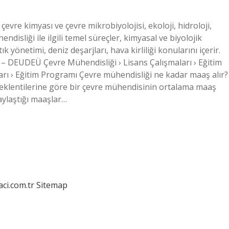
vre kimyası ve çevre mikrobiyolojisi, ekoloji, hidroloji,
endisliği ile ilgili temel süreçler, kimyasal ve biyolojik
ık yönetimi, deniz deşarjları, hava kirliliği konularını içerir.
 DEUDEÜ Çevre Mühendisliği › Lisans Çalışmaları › Eğitim
rı › Eğitim Programı Çevre mühendisliği ne kadar maaş alır?
 beklentilerine göre bir çevre mühendisinin ortalama maaş
paylaştığı maaşlar…
aci.com.tr
Sitemap