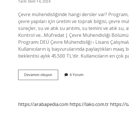
Tarih: Ekim 14, 2024
Çevre mühendisliğinde hangi dersler var? Program, çe
çevre yapıları için üretim ve toprak bilgisi, çevre müh
süreçler, su ve atık su arıtımı, su temini ve atık su, at
Kontrol ve…Müfredat | Çevre Mühendisliği Bölümü –
Programı DEÜ Çevre Mühendisliği › Lisans Çalışmala
Kullanıcıların iş başvurularında paylaştıkları maaş
beklentisi aylık 45.500 TL’dir. Kullanıcıların en çok 
Çevre
Devamını okuyun
6 Yorum
Mühendisliği
Hangi
Dersleri
Görür
https://arabapedia.com
https://lako.com.tr
https://s