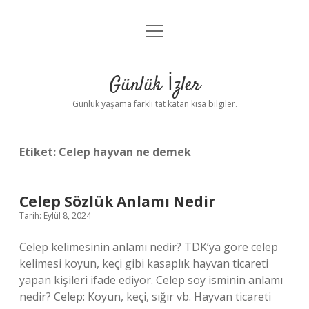
menüyü
Anasayfa
aç
Gizlilik Politikası
Günlük İzler
Yasal Uyarı
Günlük yaşama farklı tat katan kısa bilgiler.
Hakkımızda
Etiket:
Celep hayvan ne demek
Celep Sözlük Anlamı Nedir
Tarih: Eylül 8, 2024
Celep kelimesinin anlamı nedir? TDK’ya göre celep
kelimesi koyun, keçi gibi kasaplık hayvan ticareti
yapan kişileri ifade ediyor. Celep soy isminin anlamı
nedir? Celep: Koyun, keçi, sığır vb. Hayvan ticareti