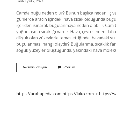
Tarih: Eylül 7, 2024
Camda buğu neden olur? Bunun başlıca nedeni iç ve 
günlerde aracın içindeki hava sıcak olduğunda buğ
içeriden ısınarak buğulanmaya neden olabilir. Cam t
yoğunlaşma sıcaklığı vardır. Hava, çevresinden daha
düşük olan yüzeylerle temas ettiğinde, havadaki su b
buğulanması hangi olaydır? Buğulanma, sıcaklık far
soğuk yüzeyler oluştuğunda, yakındaki hava molekül
Camın
Devamını okuyun
8 Yorum
Buğulanması
Ne
Anlama
Gelir
https://arabapedia.com
https://lako.com.tr
https://s