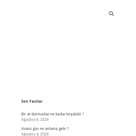
Sidebar
Son Yazılar
https://ilbe
Bir at durmadan ne kadar koşabilir ?
Ağustos 6, 2026
Avans gün ne anlama gelir ?
Ağustos 4, 2026