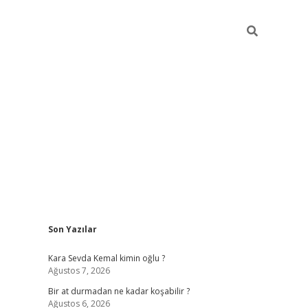
Sidebar
Son Yazılar
https://ilbet
Kara Sevda Kemal kimin oğlu ?
Ağustos 7, 2026
Bir at durmadan ne kadar koşabilir ?
Ağustos 6, 2026