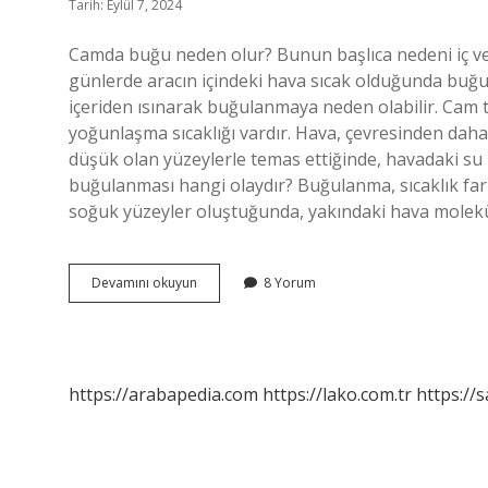
Tarih: Eylül 7, 2024
Camda buğu neden olur? Bunun başlıca nedeni iç ve 
günlerde aracın içindeki hava sıcak olduğunda buğ
içeriden ısınarak buğulanmaya neden olabilir. Cam t
yoğunlaşma sıcaklığı vardır. Hava, çevresinden daha
düşük olan yüzeylerle temas ettiğinde, havadaki su b
buğulanması hangi olaydır? Buğulanma, sıcaklık far
soğuk yüzeyler oluştuğunda, yakındaki hava molekül
Camın
Devamını okuyun
8 Yorum
Buğulanması
Ne
Anlama
Gelir
https://arabapedia.com
https://lako.com.tr
https://s