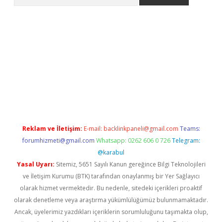
tps://ilbet.casino/
Reklam ve İletişim:
E-mail:
backlinkpaneli@gmail.com
Teams:
forumhizmeti@gmail.com
Whatsapp: 0262 606 0 726
Telegram:
@karabul
Yasal Uyarı:
Sitemiz, 5651 Sayılı Kanun gereğince Bilgi Teknolojileri
ve İletişim Kurumu (BTK) tarafından onaylanmış bir Yer Sağlayıcı
olarak hizmet vermektedir. Bu nedenle, sitedeki içerikleri proaktif
olarak denetleme veya araştırma yükümlülüğümüz bulunmamaktadır.
Ancak, üyelerimiz yazdıkları içeriklerin sorumluluğunu taşımakta olup,