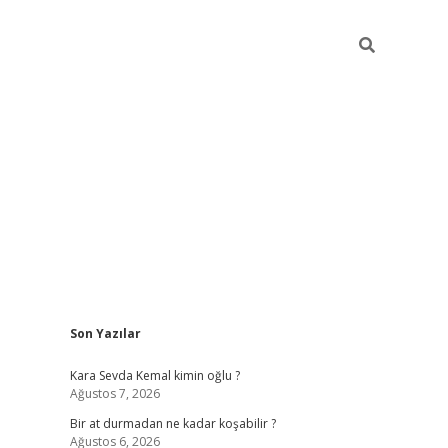
Sidebar
Son Yazılar
https://ilbe
Kara Sevda Kemal kimin oğlu ?
Ağustos 7, 2026
Bir at durmadan ne kadar koşabilir ?
Ağustos 6, 2026