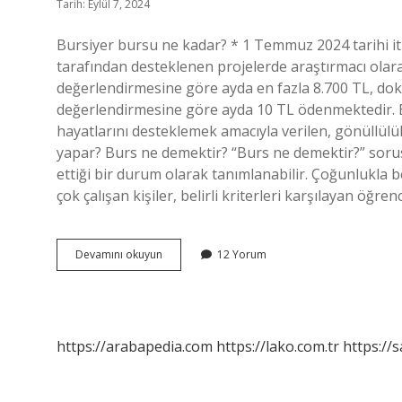
Tarih: Eylül 7, 2024
Bursiyer bursu ne kadar? * 1 Temmuz 2024 tarihi i
tarafından desteklenen projelerde araştırmacı ola
değerlendirmesine göre ayda en fazla 8.700 TL, dok
değerlendirmesine göre ayda 10 TL ödenmektedir. Bu
hayatlarını desteklemek amacıyla verilen, gönüllülü
yapar? Burs ne demektir? “Burs ne demektir?” sorusu
ettiği bir durum olarak tanımlanabilir. Çoğunlukla bel
çok çalışan kişiler, belirli kriterleri karşılayan öğrenc
Bursiyer
Devamını okuyun
12 Yorum
Destek
Nedir
https://arabapedia.com
https://lako.com.tr
https://s