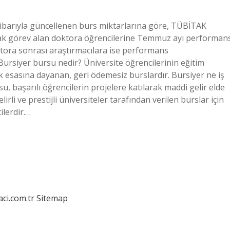
tibarıyla güncellenen burs miktarlarına göre, TÜBİTAK
rak görev alan doktora öğrencilerine Temmuz ayı performan
tora sonrası araştırmacılara ise performans
rsiyer bursu nedir? Üniversite öğrencilerinin eğitim
k esasına dayanan, geri ödemesiz burslardır. Bursiyer ne iş
, başarılı öğrencilerin projelere katılarak maddi gelir elde
irli ve prestijli üniversiteler tarafından verilen burslar için
ilerdir.…
aci.com.tr
Sitemap