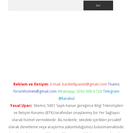
Arama
ps://ilbet.casino/
Reklam ve İletişim:
E-mail:
backlinkpaneli@gmail.com
Teams:
forumhizmeti@gmail.com
Whatsapp: 0262 606 0 726
Telegram:
@karabul
Yasal Uyarı:
Sitemiz, 5651 Sayılı Kanun gereğince Bilgi Teknolojileri
ve İletişim Kurumu (BTK) tarafından onaylanmış bir Yer Sağlayıcı
olarak hizmet vermektedir. Bu nedenle, sitedeki içerikleri proaktif
olarak denetleme veya araştırma yükümlülüğümüz bulunmamaktadır.