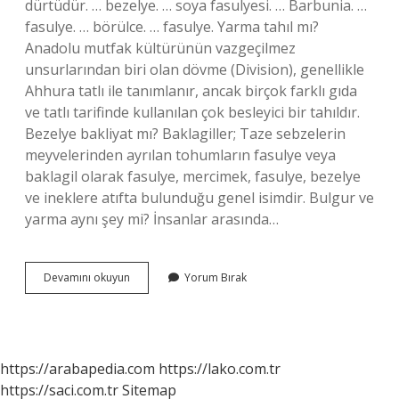
dürtüdür. … bezelye. … soya fasulyesi. … Barbunia. …
fasulye. … börülce. … fasulye. Yarma tahıl mı?
Anadolu mutfak kültürünün vazgeçilmez
unsurlarından biri olan dövme (Division), genellikle
Ahhura tatlı ile tanımlanır, ancak birçok farklı gıda
ve tatlı tarifinde kullanılan çok besleyici bir tahıldır.
Bezelye bakliyat mı? Baklagiller; Taze sebzelerin
meyvelerinden ayrılan tohumların fasulye veya
baklagil olarak fasulye, mercimek, fasulye, bezelye
ve ineklere atıfta bulunduğu genel isimdir. Bulgur ve
yarma aynı şey mi? İnsanlar arasında…
Yarma
Devamını okuyun
Yorum Bırak
Bakliyat
Mıdır
https://arabapedia.com
https://lako.com.tr
https://saci.com.tr
Sitemap