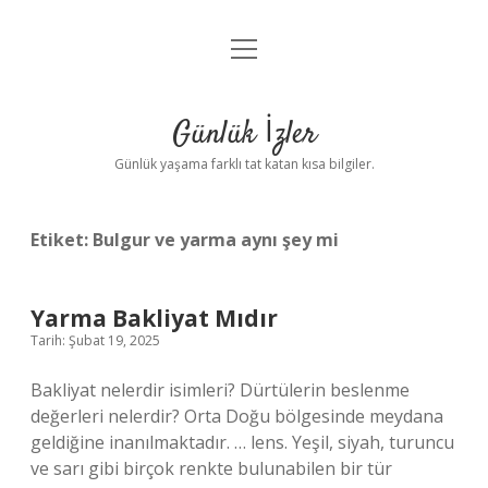
menüyü
Anasayfa
aç
Gizlilik Politikası
Günlük İzler
Yasal Uyarı
Günlük yaşama farklı tat katan kısa bilgiler.
Hakkımızda
Etiket:
Bulgur ve yarma aynı şey mi
Yarma Bakliyat Mıdır
Tarih: Şubat 19, 2025
Bakliyat nelerdir isimleri? Dürtülerin beslenme
değerleri nelerdir? Orta Doğu bölgesinde meydana
geldiğine inanılmaktadır. … lens. Yeşil, siyah, turuncu
ve sarı gibi birçok renkte bulunabilen bir tür