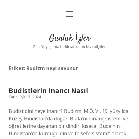
menüyü
Anasayfa
aç
Gizlilik Politikası
Günlük İzler
Yasal Uyarı
Günlük yaşama farklı tat katan kısa bilgiler.
Hakkımızda
Etiket:
Budizm neyi savunur
Budistlerin Inancı Nasıl
Tarih: Eylül 7, 2024
Budist dini neye inanır? Budizm, M.Ö. VI. 19. yüzyılda
Kuzey Hindistan’da doğan Buda’nın inanç sistemi ve
öğretilerine dayanan bir dindir. Kısaca “Buda’nın
Hindistan’da kurduğu din ve felsefe sistemi” olarak