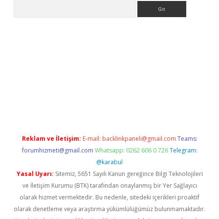
Arama
ps://ilbet.casino/
Reklam ve İletişim:
E-mail:
backlinkpaneli@gmail.com
Teams:
forumhizmeti@gmail.com
Whatsapp: 0262 606 0 726
Telegram:
@karabul
Yasal Uyarı:
Sitemiz, 5651 Sayılı Kanun gereğince Bilgi Teknolojileri
ve İletişim Kurumu (BTK) tarafından onaylanmış bir Yer Sağlayıcı
olarak hizmet vermektedir. Bu nedenle, sitedeki içerikleri proaktif
olarak denetleme veya araştırma yükümlülüğümüz bulunmamaktadır.