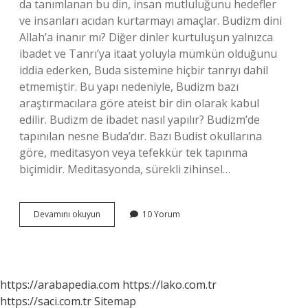
da tanımlanan bu din, insan mutluluğunu hedefler
ve insanları acıdan kurtarmayı amaçlar. Budizm dini
Allah’a inanır mı? Diğer dinler kurtuluşun yalnızca
ibadet ve Tanrı’ya itaat yoluyla mümkün olduğunu
iddia ederken, Buda sistemine hiçbir tanrıyı dahil
etmemiştir. Bu yapı nedeniyle, Budizm bazı
araştırmacılara göre ateist bir din olarak kabul
edilir. Budizm de ibadet nasıl yapılır? Budizm’de
tapınılan nesne Buda’dır. Bazı Budist okullarına
göre, meditasyon veya tefekkür tek tapınma
biçimidir. Meditasyonda, sürekli zihinsel…
Budistlerin
Devamını okuyun
10 Yorum
Inancı
Nasıl
https://arabapedia.com
https://lako.com.tr
https://saci.com.tr
Sitemap