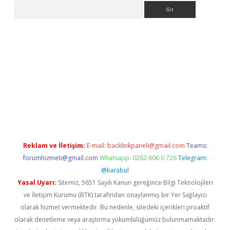
Arama
tps://ilbet.casino/
Reklam ve İletişim:
E-mail:
backlinkpaneli@gmail.com
Teams:
forumhizmeti@gmail.com
Whatsapp: 0262 606 0 726
Telegram:
@karabul
Yasal Uyarı:
Sitemiz, 5651 Sayılı Kanun gereğince Bilgi Teknolojileri
ve İletişim Kurumu (BTK) tarafından onaylanmış bir Yer Sağlayıcı
olarak hizmet vermektedir. Bu nedenle, sitedeki içerikleri proaktif
olarak denetleme veya araştırma yükümlülüğümüz bulunmamaktadır.