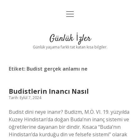
menüyü
Anasayfa
aç
Gizlilik Politikası
Günlük İzler
Yasal Uyarı
Günlük yaşama farklı tat katan kısa bilgiler.
Hakkımızda
Etiket:
Budist gerçek anlamı ne
Budistlerin Inancı Nasıl
Tarih: Eylül 7, 2024
Budist dini neye inanır? Budizm, M.Ö. VI. 19. yüzyılda
Kuzey Hindistan’da doğan Buda’nın inanç sistemi ve
öğretilerine dayanan bir dindir. Kısaca “Buda’nın
Hindistan’da kurduğu din ve felsefe sistemi” olarak