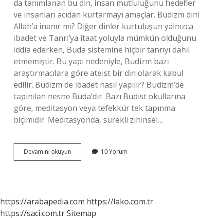
da tanımlanan bu din, insan mutluluğunu hedefler
ve insanları acıdan kurtarmayı amaçlar. Budizm dini
Allah’a inanır mı? Diğer dinler kurtuluşun yalnızca
ibadet ve Tanrı’ya itaat yoluyla mümkün olduğunu
iddia ederken, Buda sistemine hiçbir tanrıyı dahil
etmemiştir. Bu yapı nedeniyle, Budizm bazı
araştırmacılara göre ateist bir din olarak kabul
edilir. Budizm de ibadet nasıl yapılır? Budizm’de
tapınılan nesne Buda’dır. Bazı Budist okullarına
göre, meditasyon veya tefekkür tek tapınma
biçimidir. Meditasyonda, sürekli zihinsel…
Budistlerin
Devamını okuyun
10 Yorum
Inancı
Nasıl
https://arabapedia.com
https://lako.com.tr
https://saci.com.tr
Sitemap