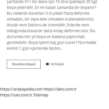
şartlarda 3+1 bir daire için 15 litre (yaklaşık 20 kg)
boya yeterlidir. Ev ne kadar zamanda bir boyanır?
Bu nedenle duvarları 5-6 yıldan fazla deforme
olmadan, kir veya leke olmadan kullanabilirsiniz.
Ancak nem faktörü de önemlidir. Evlerde nem
olduğunda duvarlar daha kolay deforme olur. Bu
durumda her yıl boya ve badana yaptırmak
gerekebilir. Boya işlemi kaç gün sürer? Normalde
evinizi 1 gün içerisinde teslim…
3
Devamını okuyun
14 Yorum
Artı
1
Ev
Kaç
Günde
https://arabapedia.com
https://lako.com.tr
Boyanır
https://saci.com.tr
Sitemap