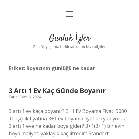
menüyü
Anasayfa
aç
Gizlilik Politikası
Günlük İzler
Yasal Uyarı
Günlük yaşama farklı tat katan kısa bilgiler.
Hakkımızda
Etiket:
Boyacının günlüğü ne kadar
3 Artı 1 Ev Kaç Günde Boyanır
Tarih: Ekim 8, 2024
3 artı 1 ev kaça boyanır? 3+1 Ev Boyama Fiyatı 9000
TL işçilik fiyatına 3+1 ev boyama fiyatları yapıyoruz.
3 artı 1 eve ne kadar boya gider? 3+1(3+1) bir evin
boya maliyeti yaklaşık kaç litredir? Standart