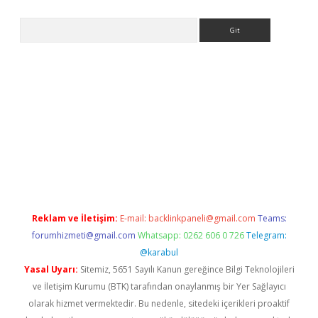
Arama
ps://ilbet.casino/
Reklam ve İletişim:
E-mail:
backlinkpaneli@gmail.com
Teams:
forumhizmeti@gmail.com
Whatsapp: 0262 606 0 726
Telegram:
@karabul
Yasal Uyarı:
Sitemiz, 5651 Sayılı Kanun gereğince Bilgi Teknolojileri
ve İletişim Kurumu (BTK) tarafından onaylanmış bir Yer Sağlayıcı
olarak hizmet vermektedir. Bu nedenle, sitedeki içerikleri proaktif