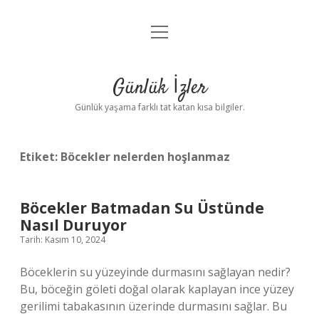
menüyü
Anasayfa
aç
Gizlilik Politikası
Günlük İzler
Yasal Uyarı
Günlük yaşama farklı tat katan kısa bilgiler.
Hakkımızda
Etiket:
Böcekler nelerden hoşlanmaz
Böcekler Batmadan Su Üstünde
Nasıl Duruyor
Tarih: Kasım 10, 2024
Böceklerin su yüzeyinde durmasını sağlayan nedir?
Bu, böceğin göleti doğal olarak kaplayan ince yüzey
gerilimi tabakasının üzerinde durmasını sağlar. Bu