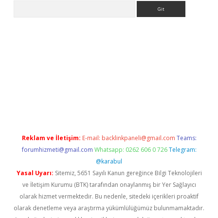
Arama
ps://ilbet.casino/
Reklam ve İletişim:
E-mail:
backlinkpaneli@gmail.com
Teams:
forumhizmeti@gmail.com
Whatsapp: 0262 606 0 726
Telegram:
@karabul
Yasal Uyarı:
Sitemiz, 5651 Sayılı Kanun gereğince Bilgi Teknolojileri
ve İletişim Kurumu (BTK) tarafından onaylanmış bir Yer Sağlayıcı
olarak hizmet vermektedir. Bu nedenle, sitedeki içerikleri proaktif
olarak denetleme veya araştırma yükümlülüğümüz bulunmamaktadır.