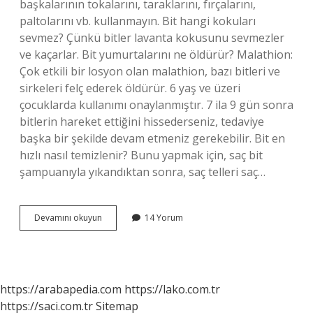
başkalarının tokalarını, taraklarını, fırçalarını,
paltolarını vb. kullanmayın. Bit hangi kokuları
sevmez? Çünkü bitler lavanta kokusunu sevmezler
ve kaçarlar. Bit yumurtalarını ne öldürür? Malathion:
Çok etkili bir losyon olan malathion, bazı bitleri ve
sirkeleri felç ederek öldürür. 6 yaş ve üzeri
çocuklarda kullanımı onaylanmıştır. 7 ila 9 gün sonra
bitlerin hareket ettiğini hissederseniz, tedaviye
başka bir şekilde devam etmeniz gerekebilir. Bit en
hızlı nasıl temizlenir? Bunu yapmak için, saç bit
şampuanıyla yıkandıktan sonra, saç telleri saç…
Bit
Devamını okuyun
14 Yorum
Neyi
Sevmez
https://arabapedia.com
https://lako.com.tr
https://saci.com.tr
Sitemap