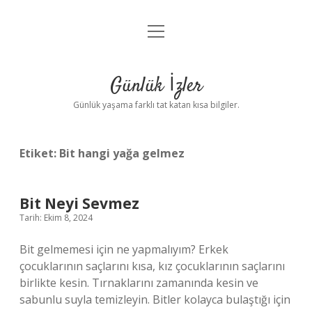
menüyü
Anasayfa
aç
Gizlilik Politikası
Günlük İzler
Yasal Uyarı
Günlük yaşama farklı tat katan kısa bilgiler.
Hakkımızda
Etiket:
Bit hangi yağa gelmez
Bit Neyi Sevmez
Tarih: Ekim 8, 2024
Bit gelmemesi için ne yapmalıyım? Erkek
çocuklarının saçlarını kısa, kız çocuklarının saçlarını
birlikte kesin. Tırnaklarını zamanında kesin ve
sabunlu suyla temizleyin. Bitler kolayca bulaştığı için