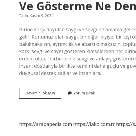
Ve Gösterme Ne Dem
Tarih: Kasım 9, 2024
Birine karşı duyulan saygı ve sevgi ne anlama gelir
gelir. Konumuz olan saygı, bir diğer kişiye, bir kişi
bakılmaksızın, ayrımcılık ve abartı olmaksızın, topl
karşı sevgi ve saygı gösteren kimselerden her birin
erdem olup, “birbirlerine sevgi ve anlayış gösteren 
İnsan, dostlarıyla birlikte kendini daha güçlü ve g
duygusal destek sağlar ve insanlara…
Birine
Devamını okuyun
Yorum Bırak
Karşı
Sevgi
Saygı
Ile
Yakınlık
https://arabapedia.com
https://lako.com.tr
https://s
Duyma
Ve