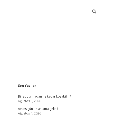
Sidebar
Son Yazılar
https://ilbet
Bir at durmadan ne kadar koşabilir ?
Ağustos 6, 2026
Avans gün ne anlama gelir ?
Ağustos 4, 2026