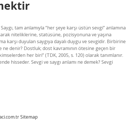
ektir
? Saygı, tam anlamıyla “her şeye karşı üstün sevgi” anlamına
 olarak niteliklerine, statüsüne, pozisyonuna ve yaşına
uma karşı duyulan saygıya dayalı duygu ve sevgidir. Birbirine
e ne denir? Dostluk; dost kavramının ötesine geçen bir
kimselerden her biri” (TDK, 2005, s. 120) olarak tanımlanır.
üvende hisseder. Sevgi ve saygı anlamı ne demek? Sevgi
aci.com.tr
Sitemap