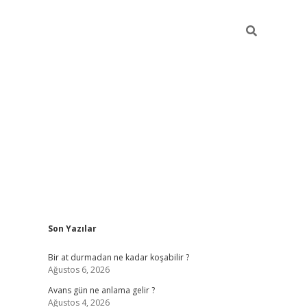
Sidebar
Son Yazılar
https://ilbet
Bir at durmadan ne kadar koşabilir ?
Ağustos 6, 2026
Avans gün ne anlama gelir ?
Ağustos 4, 2026