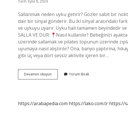
Tarih: Eylül 8, 2024
Sallanmak neden uyku getirir? Gözler sabit bir nok
dair bir sinyal gönderir. Bu iki sinyal arasındaki 
ve uykuyu uyarır. Uyku hali tamamen beyindedir ve vü
SALLA VE DUR:
Nasıl kullanılır? Bebeğinizi ayakt
üzerinde sallamak ve pilates topunun üzerinde zıpl
uyumaya nasıl alıştırılır? Ona, banyo yaptırma, hi
gibi üç veya dört sessiz aktivite içeren bir…
Sallayarak
Devamını okuyun
Yorum Bırak
Uyutmayı
Nasıl
Bıraktırılır
https://arabapedia.com
https://lako.com.tr
https://s