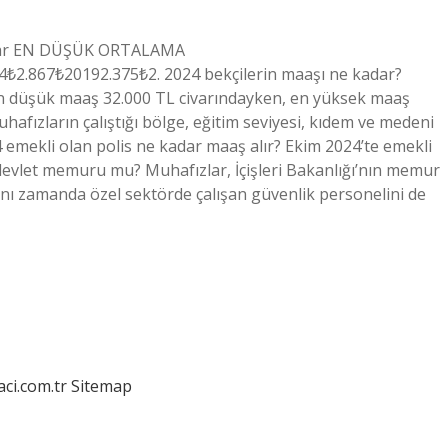
aaşlar EN DÜŞÜK ORTALAMA
2.867₺20192.375₺2. 2024 bekçilerin maaşı ne kadar?
n düşük maaş 32.000 TL civarındayken, en yüksek maaş
uhafızların çalıştığı bölge, eğitim seviyesi, kıdem ve medeni
4 emekli olan polis ne kadar maaş alır? Ekim 2024’te emekli
devlet memuru mu? Muhafızlar, İçişleri Bakanlığı’nın memur
ynı zamanda özel sektörde çalışan güvenlik personelini de
aci.com.tr
Sitemap