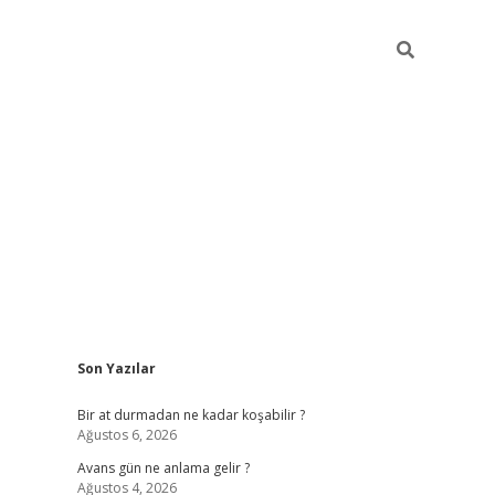
Sidebar
Son Yazılar
https://ilbe
Bir at durmadan ne kadar koşabilir ?
Ağustos 6, 2026
Avans gün ne anlama gelir ?
Ağustos 4, 2026