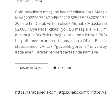
Tarih: Ekim 17, 2024
Polis bekçilerin maaşı ne kadar? Yıllara Göre M
MAAŞ202226.359₺7.949₺20212.825₺3.528₺20202.324₺
2024’te En Düşük ve En Yüksek Muhafız Maaşları E
52.000 TL’ye kadar çıkabiliyor. Bu maaş aralıkları, m
durum gibi faktörlere bağlı olarak belirleniyor. 202
bir polis memurunun ortalama maaşı 24’tür. Bekçi 
statüsündedir. Ancak, “güvenlik görevlisi” unvanı a
ifade eder. Kariyer rehberi sayfasında kamu ve…
Bekçi
Devamını okuyun
14 Yorum
Polis
Ne
Kadar
Maaş
Alır
https://arabapedia.com
https://lako.com.tr
https://s