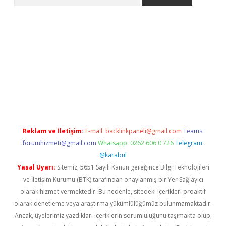
tps://ilbet.casino/
Reklam ve İletişim:
E-mail:
backlinkpaneli@gmail.com
Teams:
forumhizmeti@gmail.com
Whatsapp: 0262 606 0 726
Telegram:
@karabul
Yasal Uyarı:
Sitemiz, 5651 Sayılı Kanun gereğince Bilgi Teknolojileri
ve İletişim Kurumu (BTK) tarafından onaylanmış bir Yer Sağlayıcı
olarak hizmet vermektedir. Bu nedenle, sitedeki içerikleri proaktif
olarak denetleme veya araştırma yükümlülüğümüz bulunmamaktadır.
Ancak, üyelerimiz yazdıkları içeriklerin sorumluluğunu taşımakta olup,