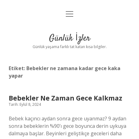
menüyü
Anasayfa
aç
Gizlilik Politikası
Günlük İzler
Yasal Uyarı
Günlük yaşama farklı tat katan kısa bilgiler.
Hakkımızda
Etiket:
Bebekler ne zamana kadar gece kaka
yapar
Bebekler Ne Zaman Gece Kalkmaz
Tarih: Eylül 8, 2024
Bebek kaçıncı aydan sonra gece uyanmaz? 9 aydan
sonra bebeklerin %90’ı gece boyunca derin uykuya
dalmaya başlar. Beyinleri geliştikçe geceleri daha