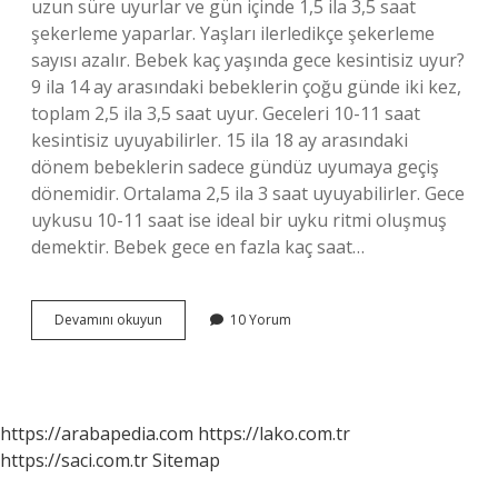
uzun süre uyurlar ve gün içinde 1,5 ila 3,5 saat
şekerleme yaparlar. Yaşları ilerledikçe şekerleme
sayısı azalır. Bebek kaç yaşında gece kesintisiz uyur?
9 ila 14 ay arasındaki bebeklerin çoğu günde iki kez,
toplam 2,5 ila 3,5 saat uyur. Geceleri 10-11 saat
kesintisiz uyuyabilirler. 15 ila 18 ay arasındaki
dönem bebeklerin sadece gündüz uyumaya geçiş
dönemidir. Ortalama 2,5 ila 3 saat uyuyabilirler. Gece
uykusu 10-11 saat ise ideal bir uyku ritmi oluşmuş
demektir. Bebek gece en fazla kaç saat…
Bebekler
Devamını okuyun
10 Yorum
Ne
Zaman
Gece
Kalkmaz
https://arabapedia.com
https://lako.com.tr
https://saci.com.tr
Sitemap