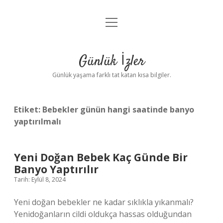
menüyü
Anasayfa
aç
Gizlilik Politikası
Günlük İzler
Yasal Uyarı
Günlük yaşama farklı tat katan kısa bilgiler.
Hakkımızda
Etiket:
Bebekler günün hangi saatinde banyo
yaptırılmalı
Yeni Doğan Bebek Kaç Günde Bir
Banyo Yaptırılır
Tarih: Eylül 8, 2024
Yeni doğan bebekler ne kadar sıklıkla yıkanmalı?
Yenidoğanların cildi oldukça hassas olduğundan