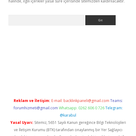
halinde, ilgili içerikler yasal süre içerisinde sitemizden kaldırılacaktır.
Arama
https://ilbet.casino/
Reklam ve İletişim:
E-mail:
backlinkpaneli@gmail.com
Teams:
forumhizmeti@gmail.com
Whatsapp: 0262 606 0 726
Telegram:
@karabul
Yasal Uyarı:
Sitemiz, 5651 Sayılı Kanun gereğince Bilgi Teknolojileri
ve İletişim Kurumu (BTK) tarafından onaylanmış bir Yer Sağlayıcı