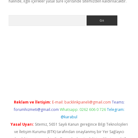
halinde, ilgili içerikler yasal süre içerisinde sitemizden kaldırılacaktır.
Arama
ps://ilbet.casino/
Reklam ve İletişim:
E-mail:
backlinkpaneli@gmail.com
Teams:
forumhizmeti@gmail.com
Whatsapp: 0262 606 0 726
Telegram:
@karabul
Yasal Uyarı:
Sitemiz, 5651 Sayılı Kanun gereğince Bilgi Teknolojileri
ve İletişim Kurumu (BTK) tarafından onaylanmış bir Yer Sağlayıcı