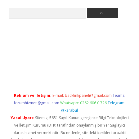
Arama
ps://ilbet.casino/
Reklam ve İletişim:
E-mail:
backlinkpaneli@gmail.com
Teams:
forumhizmeti@gmail.com
Whatsapp: 0262 606 0 726
Telegram:
@karabul
Yasal Uyarı:
Sitemiz, 5651 Sayılı Kanun gereğince Bilgi Teknolojileri
ve İletişim Kurumu (BTK) tarafından onaylanmış bir Yer Sağlayıcı
olarak hizmet vermektedir. Bu nedenle, sitedeki içerikleri proaktif