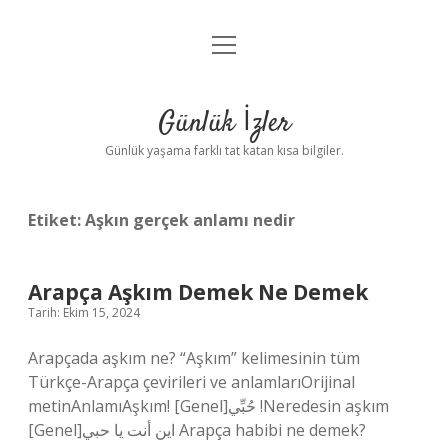
menüyü
Anasayfa
aç
Gizlilik Politikası
Günlük İzler
Yasal Uyarı
Günlük yaşama farklı tat katan kısa bilgiler.
Hakkımızda
Etiket:
Aşkın gerçek anlamı nedir
Arapça Aşkım Demek Ne Demek
Tarih: Ekim 15, 2024
Arapçada aşkım ne? “Aşkım” kelimesinin tüm
Türkçe-Arapça çevirileri ve anlamlarıOrijinal
metinAnlamıAşkım! [Genel]حُبِّي !Neredesin aşkım
[Genel]اين أنت يا حبي Arapça habibi ne demek?