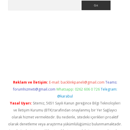
Arama
ps://ilbet.casino/
Reklam ve İletişim:
E-mail:
backlinkpaneli@gmail.com
Teams:
forumhizmeti@gmail.com
Whatsapp: 0262 606 0 726
Telegram:
@karabul
Yasal Uyarı:
Sitemiz, 5651 Sayılı Kanun gereğince Bilgi Teknolojileri
ve İletişim Kurumu (BTK) tarafından onaylanmış bir Yer Sağlayıcı
olarak hizmet vermektedir. Bu nedenle, sitedeki içerikleri proaktif
olarak denetleme veya araştırma yükümlülüğümüz bulunmamaktadır.