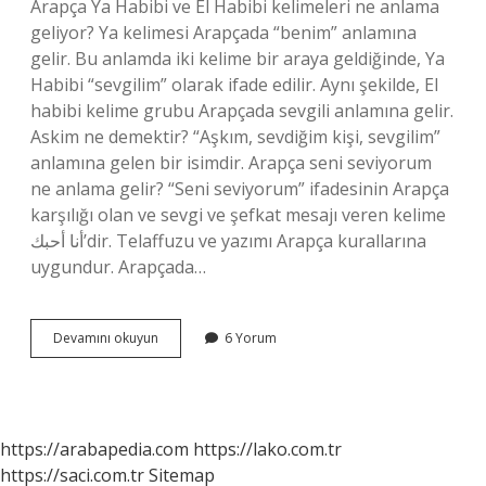
Arapça Ya Habibi ve El Habibi kelimeleri ne anlama
geliyor? Ya kelimesi Arapçada “benim” anlamına
gelir. Bu anlamda iki kelime bir araya geldiğinde, Ya
Habibi “sevgilim” olarak ifade edilir. Aynı şekilde, El
habibi kelime grubu Arapçada sevgili anlamına gelir.
Askim ne demektir? “Aşkım, sevdiğim kişi, sevgilim”
anlamına gelen bir isimdir. Arapça seni seviyorum
ne anlama gelir? “Seni seviyorum” ifadesinin Arapça
karşılığı olan ve sevgi ve şefkat mesajı veren kelime
أنا أحبك’dir. Telaffuzu ve yazımı Arapça kurallarına
uygundur. Arapçada…
Arapça
Devamını okuyun
6 Yorum
Aşkım
Demek
Ne
Demek
https://arabapedia.com
https://lako.com.tr
https://saci.com.tr
Sitemap