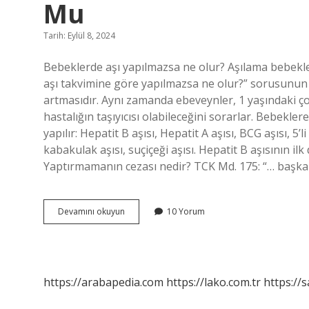
Mu
Tarih: Eylül 8, 2024
Bebeklerde aşı yapılmazsa ne olur? Aşılama bebekler
aşı takvimine göre yapılmazsa ne olur?” sorusunun 
artmasıdır. Aynı zamanda ebeveynler, 1 yaşındaki
hastalığın taşıyıcısı olabileceğini sorarlar. Bebekle
yapılır: Hepatit B aşısı, Hepatit A aşısı, BCG aşısı, 5’l
kabakulak aşısı, suçiçeği aşısı. Hepatit B aşısının i
Yaptırmamanın cezası nedir? TCK Md. 175: “… başkalar
Yeni
Devamını okuyun
10 Yorum
Doğan
Bebeklere
Yapılan
Aşılar
Zorunlu
https://arabapedia.com
https://lako.com.tr
https://s
Mu