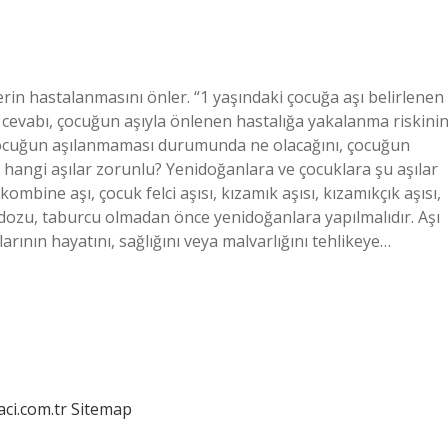
in hastalanmasını önler. “1 yaşındaki çocuğa aşı belirlenen
cevabı, çocuğun aşıyla önlenen hastalığa yakalanma riskini
 çocuğun aşılanmaması durumunda ne olacağını, çocuğun
re hangi aşılar zorunlu? Yenidoğanlara ve çocuklara şu aşılar
i kombine aşı, çocuk felci aşısı, kızamık aşısı, kızamıkçık aşısı,
lk dozu, taburcu olmadan önce yenidoğanlara yapılmalıdır. Aşı
ının hayatını, sağlığını veya malvarlığını tehlikeye…
aci.com.tr
Sitemap