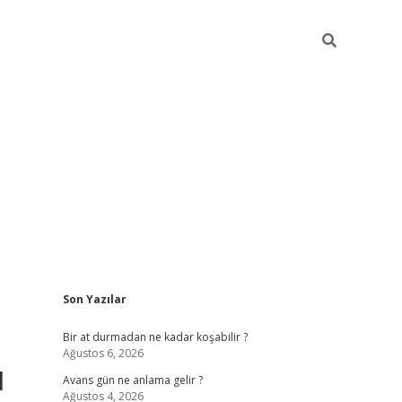
Sidebar
Son Yazılar
https://ilbe
Bir at durmadan ne kadar koşabilir ?
Ağustos 6, 2026
u
Avans gün ne anlama gelir ?
Ağustos 4, 2026