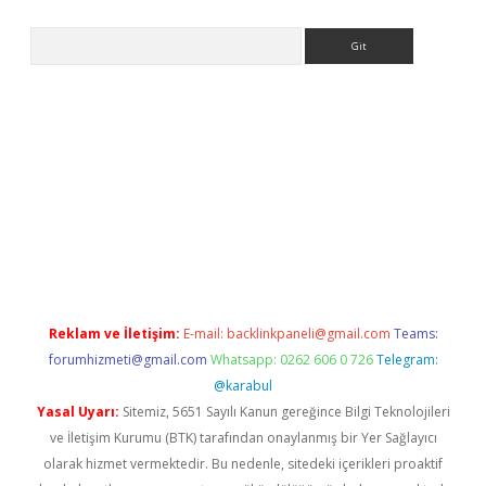
Arama
ps://ilbet.casino/
Reklam ve İletişim:
E-mail:
backlinkpaneli@gmail.com
Teams:
forumhizmeti@gmail.com
Whatsapp: 0262 606 0 726
Telegram:
@karabul
Yasal Uyarı:
Sitemiz, 5651 Sayılı Kanun gereğince Bilgi Teknolojileri
ve İletişim Kurumu (BTK) tarafından onaylanmış bir Yer Sağlayıcı
olarak hizmet vermektedir. Bu nedenle, sitedeki içerikleri proaktif