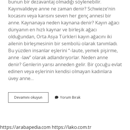
bunun bir dezavantaj olmadığı söylenebilir.
Kayınvalideye anne ne zaman denir? Schwieze’nin
kocasını veya karısını seven her genç annesi bir
anne. Kaynanaya neden kaynana denir? Kayın ağacı
dünyanın en hızlı kaynar ve birleşik ağacı
olduğundan, Orta Asya Türkleri kayın ağacını iki
ailenin birleşmesinin bir sembolü olarak tanımladı.
Bu yüzden insanlar eşlerini “-laute, yemek pişirme,
anne -law” olarak adlandırıyorlar. Neden anne
denir? Genlerin yarısı anneden gelir. Bir çocuğu evlat
edinen veya eşlerinin kendisi olmayan kadınlara
üvey anne…
Kayınvalideye
Devamını okuyun
Yorum Bırak
Neden
Anne
Denir
https://arabapedia.com
https://lako.com.tr