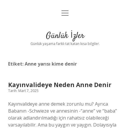
menüyü
Anasayfa
aç
Gizlilik Politikası
Günlük İzler
Yasal Uyarı
Günlük yaşama farklı tat katan kısa bilgiler.
Hakkımızda
Etiket:
Anne yarısı kime denir
Kayınvalideye Neden Anne Denir
Tarih: Mart 7, 2025
Kayınvalideye anne demek zorunlu mu? Ayrıca
Babanın -Schwieze ve annesinin -“anne” ve “baba”
olarak adlandırılmadığı için rahatsız olabileceği
varsayılabilir. Ama bu yaygın ve yaygın. Dolayısıyla