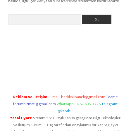
halinde, ilgili içerikler yasal süre içerisinde sitemizden kaldırılacaktır.
Arama
bet.casino/
Reklam ve İletişim:
E-mail:
backlinkpaneli@gmail.com
Teams:
forumhizmeti@gmail.com
Whatsapp: 0262 606 0 726
Telegram:
@karabul
Yasal Uyarı:
Sitemiz, 5651 Sayılı Kanun gereğince Bilgi Teknolojileri
ve İletişim Kurumu (BTK) tarafından onaylanmış bir Yer Sağlayıcı