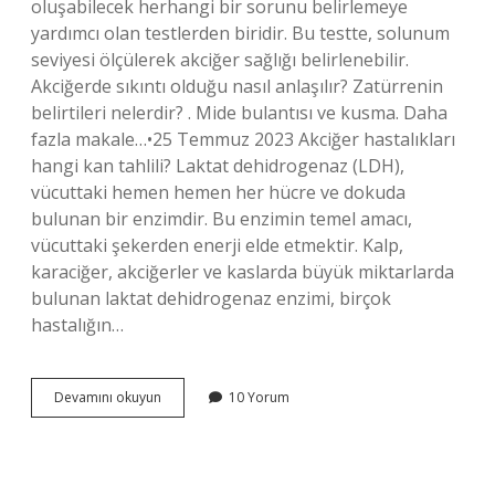
oluşabilecek herhangi bir sorunu belirlemeye
yardımcı olan testlerden biridir. Bu testte, solunum
seviyesi ölçülerek akciğer sağlığı belirlenebilir.
Akciğerde sıkıntı olduğu nasıl anlaşılır? Zatürrenin
belirtileri nelerdir? . Mide bulantısı ve kusma. Daha
fazla makale…•25 Temmuz 2023 Akciğer hastalıkları
hangi kan tahlili? Laktat dehidrogenaz (LDH),
vücuttaki hemen hemen her hücre ve dokuda
bulunan bir enzimdir. Bu enzimin temel amacı,
vücuttaki şekerden enerji elde etmektir. Kalp,
karaciğer, akciğerler ve kaslarda büyük miktarlarda
bulunan laktat dehidrogenaz enzimi, birçok
hastalığın…
Akciğer
Devamını okuyun
10 Yorum
Için
Hangi
Testler
Yapılır